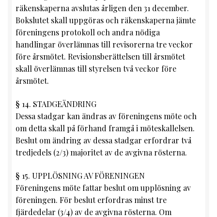
räkenskaperna avslutas årligen den 31 december.
Bokslutet skall uppgöras och räkenskaperna jämte
föreningens protokoll och andra nödiga
handlingar överlämnas till revisorerna tre veckor
före årsmötet. Revisionsberättelsen till årsmötet
skall överlämnas till styrelsen två veckor före
årsmötet.
§ 14. STADGEÄNDRING
Dessa stadgar kan ändras av föreningens möte och
om detta skall på förhand framgå i möteskallelsen.
Beslut om ändring av dessa stadgar erfordrar två
tredjedels (2/3) majoritet av de avgivna rösterna.
§ 15. UPPLÖSNING AV FÖRENINGEN
Föreningens möte fattar beslut om upplösning av
föreningen. För beslut erfordras minst tre
fjärdedelar (3/4) av de avgivna rösterna. Om