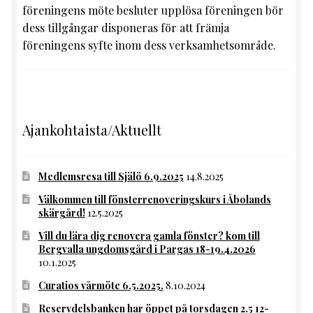
föreningens möte besluter upplösa föreningen bör
dess tillgångar disponeras för att främja
föreningens syfte inom dess verksamhetsområde.
Ajankohtaista/Aktuellt
Medlemsresa till Själö 6.9.2025
14.8.2025
Välkommen till fönsterrenoveringskurs i Åbolands
skärgård!
12.5.2025
Vill du lära dig renovera gamla fönster? kom till
Bergvalla ungdomsgård i Pargas 18-19.4.2026
10.1.2025
Curatios vårmöte 6.5.2025.
8.10.2024
Reservdelsbanken har öppet på torsdagen 2.5 12-