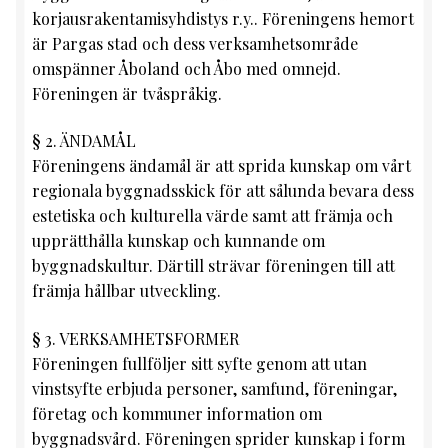
korjausrakentamisyhdistys r.y.. Föreningens hemort
är Pargas stad och dess verksamhetsområde
omspänner Åboland och Åbo med omnejd.
Föreningen är tvåspråkig.
§ 2. ÄNDAMÅL
Föreningens ändamål är att sprida kunskap om vårt
regionala byggnadsskick för att sålunda bevara dess
estetiska och kulturella värde samt att främja och
upprätthålla kunskap och kunnande om
byggnadskultur. Därtill strävar föreningen till att
främja hållbar utveckling.
§ 3. VERKSAMHETSFORMER
Föreningen fullföljer sitt syfte genom att utan
vinstsyfte erbjuda personer, samfund, föreningar,
företag och kommuner information om
byggnadsvård. Föreningen sprider kunskap i form