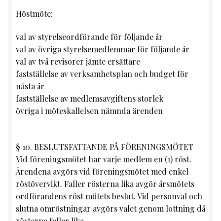
Höstmöte:
val av styrelseordförande för följande år
val av övriga styrelsemedlemmar för följande år
val av två revisorer jämte ersättare
fastställelse av verksamhetsplan och budget för
nästa år
fastställelse av medlemsavgiftens storlek
övriga i möteskallelsen nämnda ärenden
§ 10. BESLUTSFATTANDE PÅ FÖRENINGSMÖTET
Vid föreningsmötet har varje medlem en (1) röst.
Ärendena avgörs vid föreningsmötet med enkel
röstövervikt. Faller rösterna lika avgör årsmötets
ordförandens röst mötets beslut. Vid personval och
slutna omröstningar avgörs valet genom lottning då
rösterna faller lika.