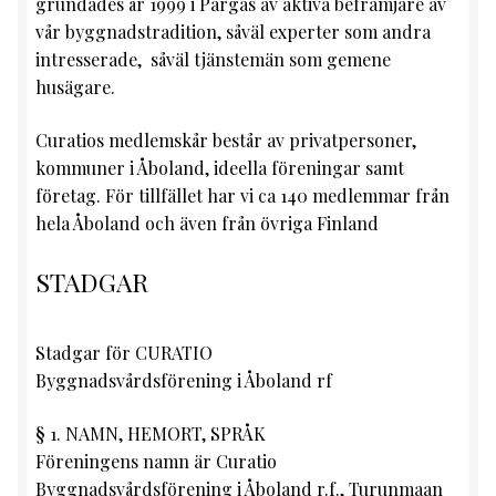
grundades år 1999 i Pargas av aktiva befrämjare av
Styrelse
vår byggnadstradition, såväl experter som andra
intresserade, såväl tjänstemän som gemene
Expande
Kontakt
husägare.
underm
Curatios medlemskår består av privatpersoner,
kommuner i Åboland, ideella föreningar samt
företag. För tillfället har vi ca 140 medlemmar från
hela Åboland och även från övriga Finland
STADGAR
Stadgar för CURATIO
Byggnadsvårdsförening i Åboland rf
§ 1. NAMN, HEMORT, SPRÅK
Föreningens namn är Curatio
Byggnadsvårdsförening i Åboland r.f., Turunmaan