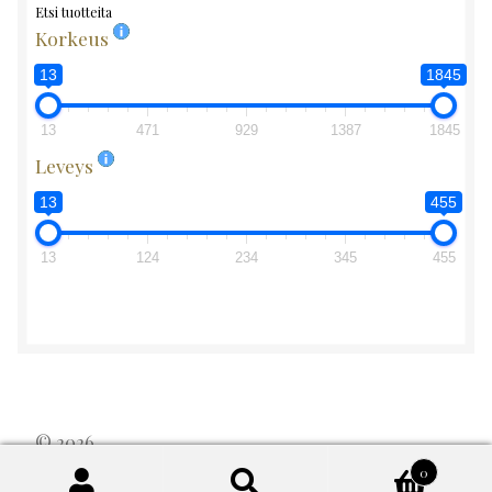
Etsi tuotteita
Korkeus
13
1845
13
471
929
1387
1845
Leveys
13
455
13
124
234
345
455
© 2026
Byggt med WooCommerce
.
0