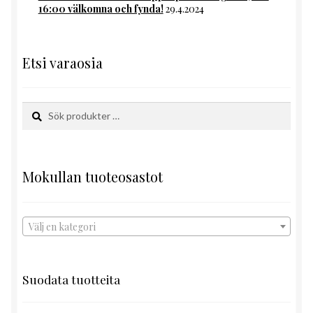
16:00 välkomna och fynda!
29.4.2024
Etsi varaosia
Sök
Sök
efter:
Mokullan tuoteosastot
Välj en kategori
Suodata tuotteita