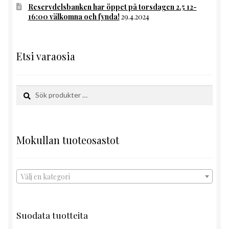
Reservdelsbanken har öppet på torsdagen 2.5 12-
16:00 välkomna och fynda!
29.4.2024
Etsi varaosia
Sök
Sök
efter:
Mokullan tuoteosastot
Välj en kategori
Suodata tuotteita