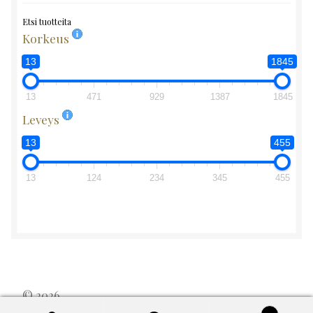
Etsi tuotteita
Korkeus
13
1845
13
471
929
1387
1845
Leveys
13
455
13
124
234
345
455
© 2026
Byggt med WooCommerce
.