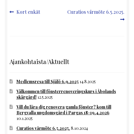
Inläggsnavigering
Föregående
Nästa
Kort enkät
Curatios vårmöte 6.5.2025.
inlägg:
inlägg:
Ajankohtaista/Aktuellt
Medlemsresa till Själö 6.9.2025
14.8.2025
Välkommen till fönsterrenoveringskurs i Åbolands
skärgård!
12.5.2025
Vill du lära dig renovera gamla fönster? kom till
Bergvalla ungdomsgård i Pargas 18-19.4.2026
10.1.2025
Curatios vårmöte 6.5.2025.
8.10.2024