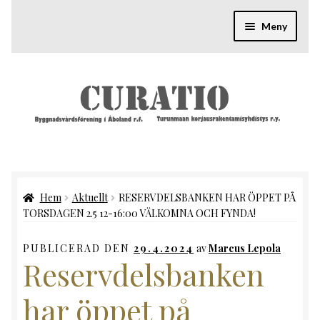
Hoppa
Hoppa
till
till
Meny
navigering
innehåll
Aktuellt
Expande
Reservdelsbanken
underm
Expande
Kunskap
underm
Expande
Projekt
underm
Hem
Aktuellt
RESERVDELSBANKEN HAR ÖPPET PÅ
Expande
Föreningen
TORSDAGEN 2.5 12-16:00 VÄLKOMNA OCH FYNDA!
underm
Expande
PUBLICERAD DEN
29.4.2024
av
Marcus Lepola
Kontakt
Reservdelsbanken
underm
har öppet på