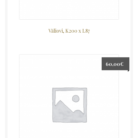
Väliovi, K200 x L87
60,00
€