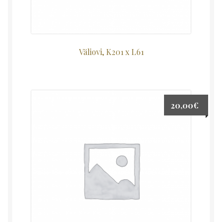
Väliovi, K201 x L61
20,00
€