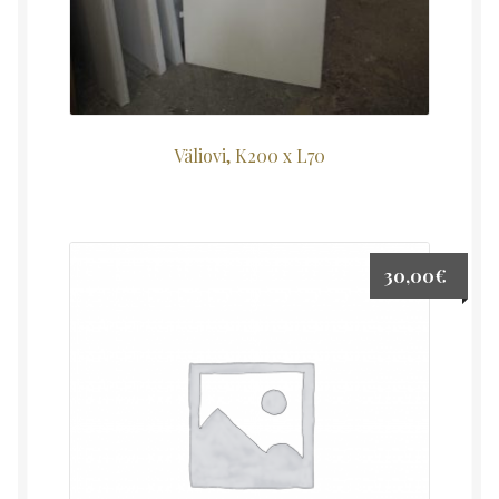
Väliovi, K200 x L70
30,00
€