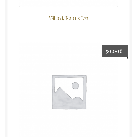
Väliovi, K201 x L72
50,00
€