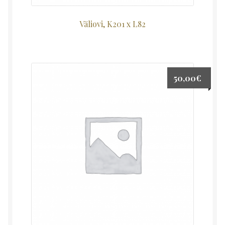
Väliovi, K201 x L82
50,00
€