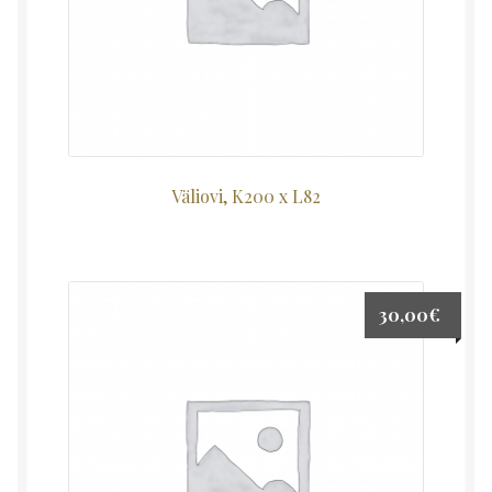
Väliovi, K200 x L82
30,00
€