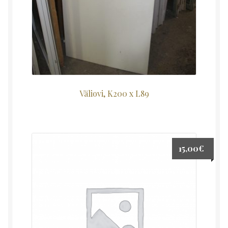
Väliovi, K200 x L89
15,00
€