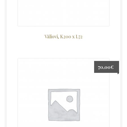
Väliovi, K200 x L72
70,00
€