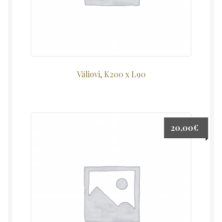
Väliovi, K200 x L90
20,00
€