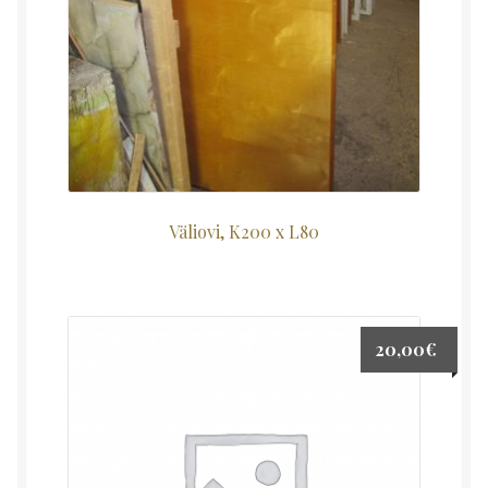
Väliovi, K200 x L80
20,00
€