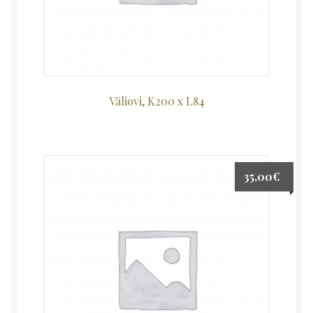
Väliovi, K200 x L84
35,00
€