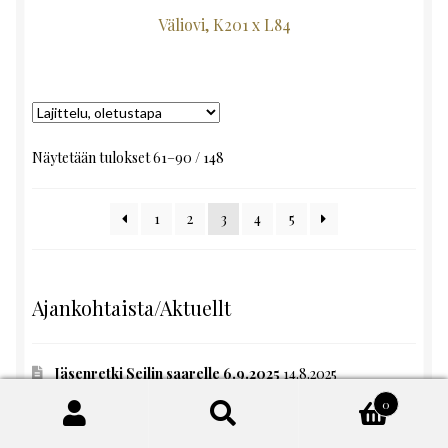
Väliovi, K201 x L84
Näytetään tulokset 61–90 / 148
1
2
3
4
5
Ajankohtaista/Aktuellt
Jäsenretki Seilin saarelle 6.9.2025
14.8.2025
0
Tervetuloa Ikkunakorjauskurssille kesäiseen
Turunmaan saaristoon!!
12.5.2025
Etsi:
Haku