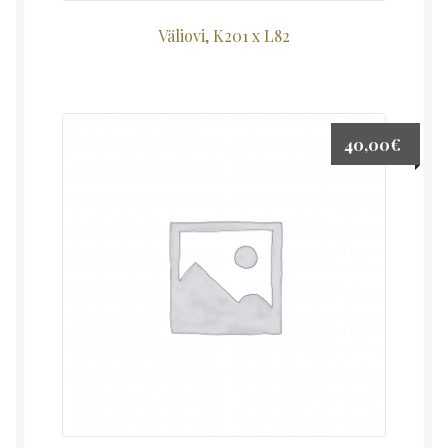
Väliovi, K201 x L82
40,00
€