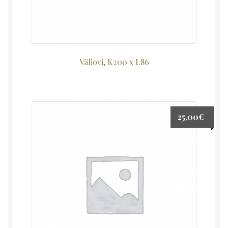
Väliovi, K200 x L86
25,00
€