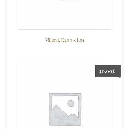
Väliovi, K200 x L91
20,00
€