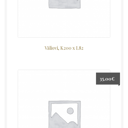
Väliovi, K200 x L82
35,00
€