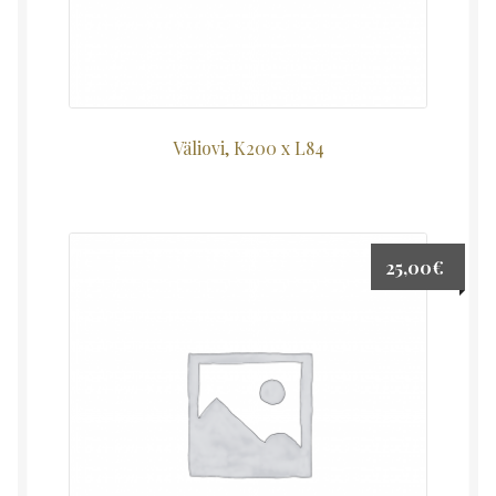
Väliovi, K200 x L84
25,00
€