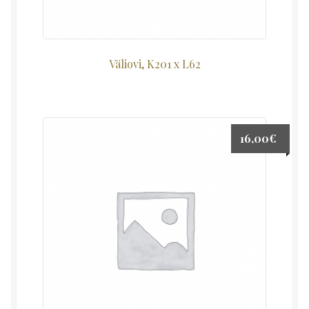
Väliovi, K201 x L62
16,00
€