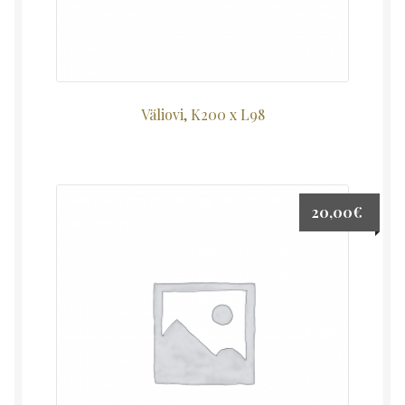
Väliovi, K200 x L98
20,00
€