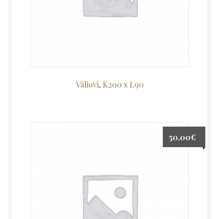
Väliovi, K200 x L90
50,00
€