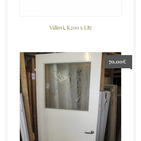
Väliovi, K200 x L87
70,00
€