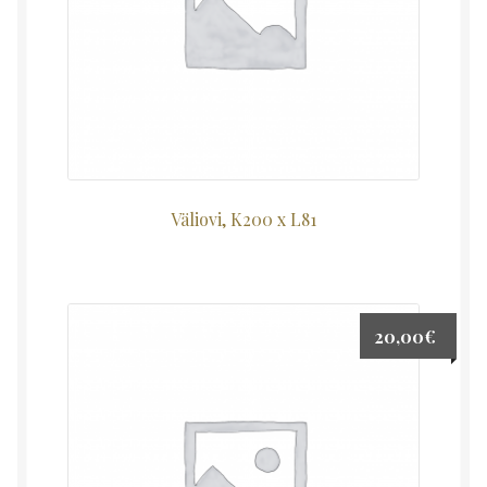
Väliovi, K200 x L81
20,00
€