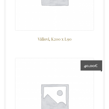
Väliovi, K200 x L90
40,00
€