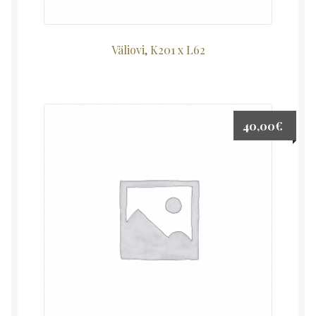
Väliovi, K201 x L62
40,00
€