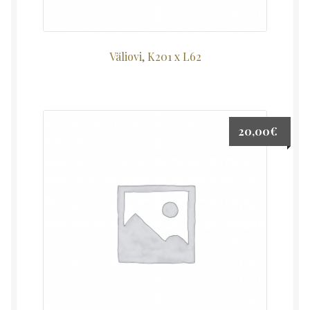
Väliovi, K201 x L62
20,00
€