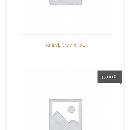
Väliovi, K200 x L84
35,00
€