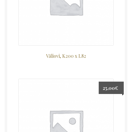
Väliovi, K200 x L82
25,00
€