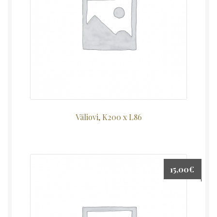
Väliovi, K200 x L86
15,00
€