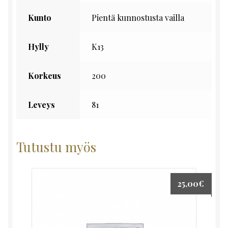
Kunto
Pientä kunnostusta vailla
Hylly
K13
Korkeus
200
Leveys
81
Tutustu myös
25,00
€