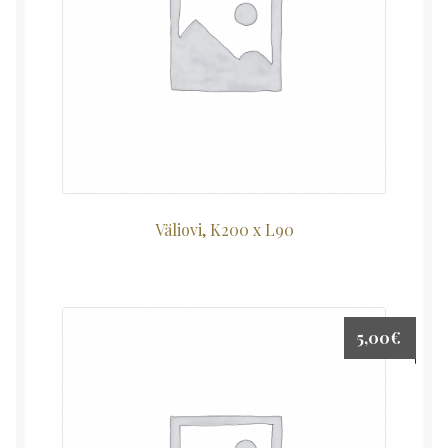
Väliovi, K200 x L90
5,00
€