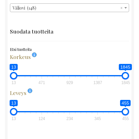
Väliovi (148)
×
Suodata tuotteita
Etsi tuotteita
Korkeus
13
1845
13
471
929
1387
1845
Leveys
13
455
13
124
234
345
455