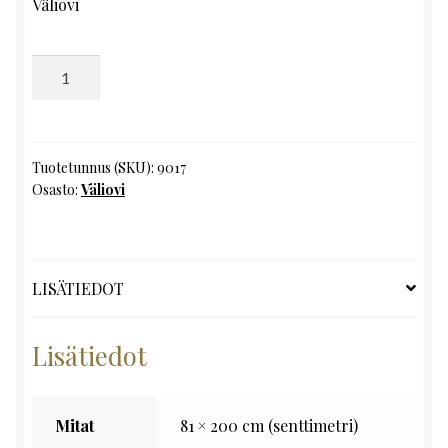
Väliovi
Väliovi,
K200
x
L81
määrä
Tuotetunnus (SKU):
9017
Osasto:
Väliovi
LISÄTIEDOT
Lisätiedot
Mitat
81 × 200 cm (senttimetri)