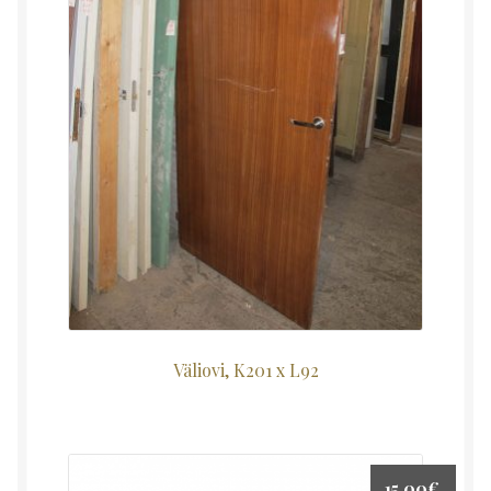
Väliovi, K201 x L92
15,00
€