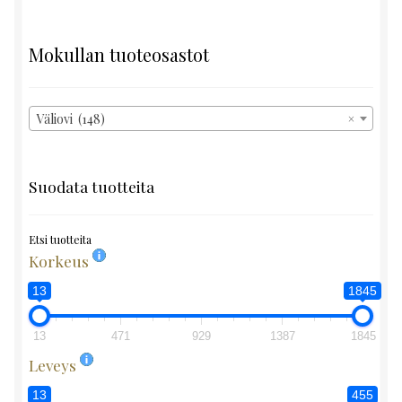
Mokullan tuoteosastot
Väliovi (148)
×
Suodata tuotteita
Etsi tuotteita
Korkeus
13
1845
13
471
929
1387
1845
Leveys
13
455