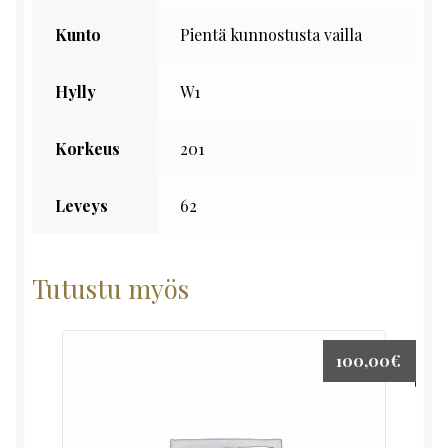
Kunto
Pientä kunnostusta vailla
Hylly
W1
Korkeus
201
Leveys
62
Tutustu myös
100,00
€