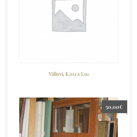
Väliovi, K201 x L91
50,00
€