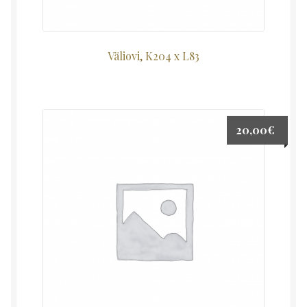
Väliovi, K204 x L83
20,00
€