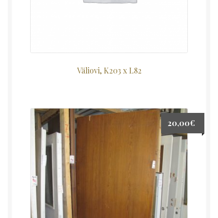
Väliovi, K203 x L82
20,00
€