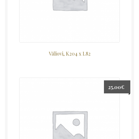
Väliovi, K204 x L82
25,00
€