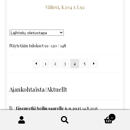
Väliovi, K204 x L92
Näytetään tulokset 91–120 / 148
1
2
3
4
5
Ajankohtaista/Aktuellt
Jäsenretki Seilin saarelle 6.9.2025
14.8.2025
0
Tervetuloa Ikkunakorjauskurssille kesäiseen
Turunmaan saaristoon!!
12.5.2025
Etsi:
Haku