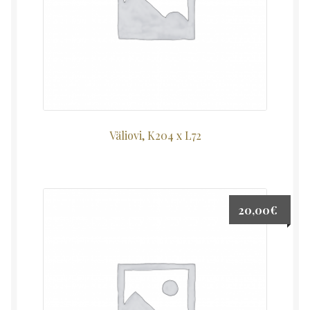
Väliovi, K204 x L72
20,00
€