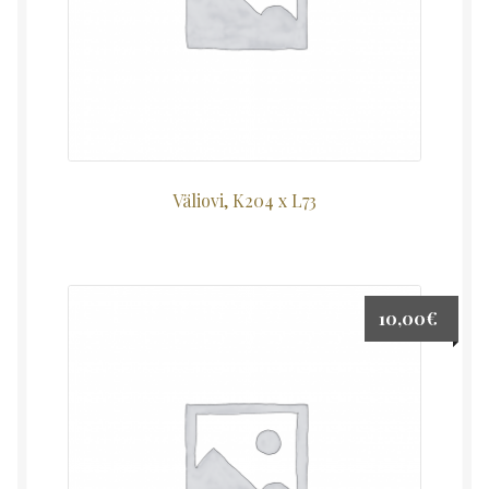
Väliovi, K204 x L73
10,00
€