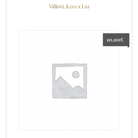
Väliovi, K201 x L91
10,00
€