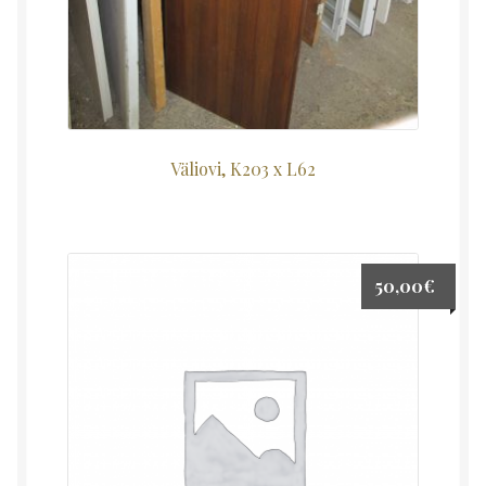
Väliovi, K203 x L62
50,00
€