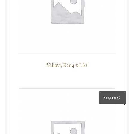
Väliovi, K204 x L62
20,00
€