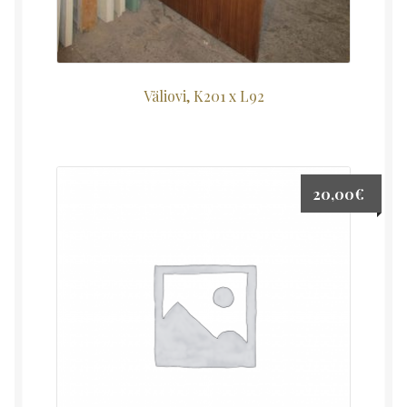
Väliovi, K201 x L92
20,00
€