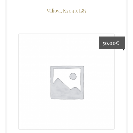
Väliovi, K204 x L85
50,00
€