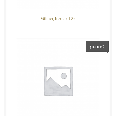
Väliovi, K202 x L82
30,00
€