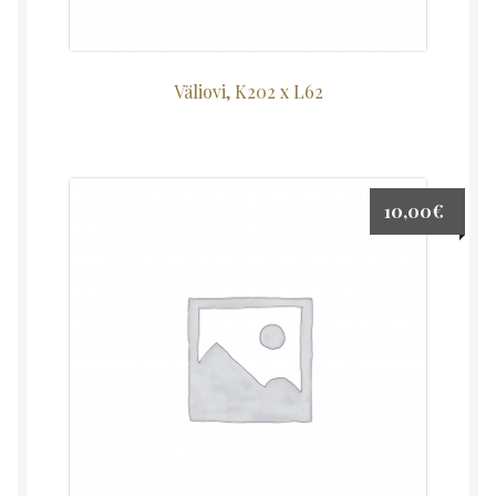
Väliovi, K202 x L62
10,00
€