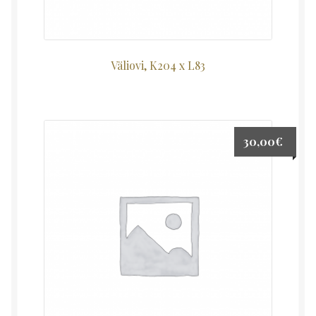
Väliovi, K204 x L83
30,00
€