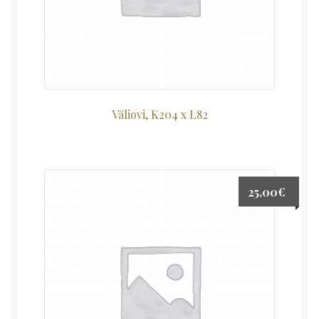
Väliovi, K204 x L82
25,00
€