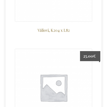
Väliovi, K204 x L82
25,00
€