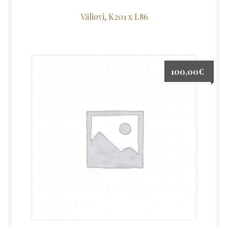
Väliovi, K201 x L86
100,00
€