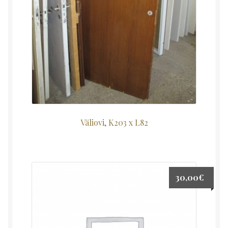
Väliovi, K203 x L82
30,00
€