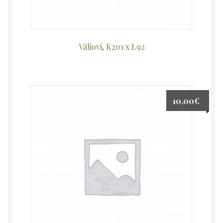
Väliovi, K201 x L92
10,00
€