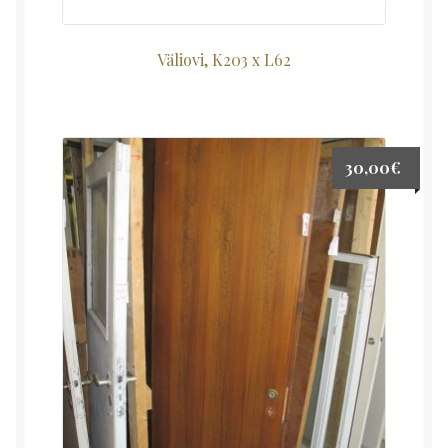
Väliovi, K203 x L62
30,00
€