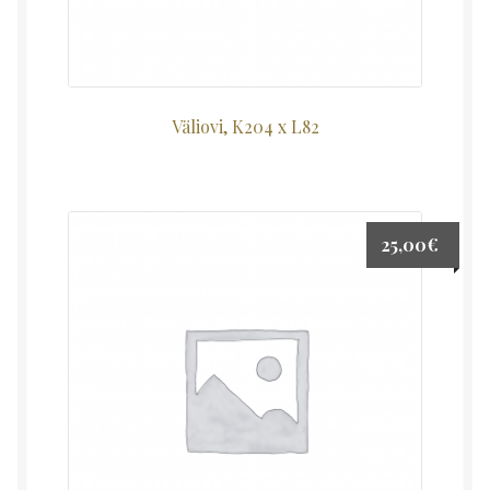
Väliovi, K204 x L82
25,00
€