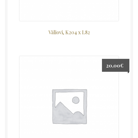
Väliovi, K204 x L82
20,00
€