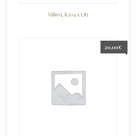
Väliovi, K204 x L83
20,00
€