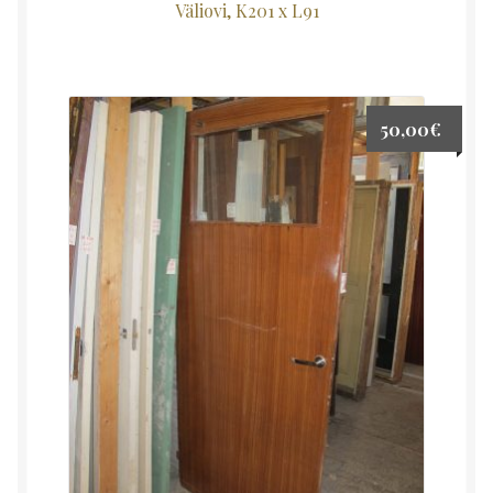
Väliovi, K201 x L91
50,00
€