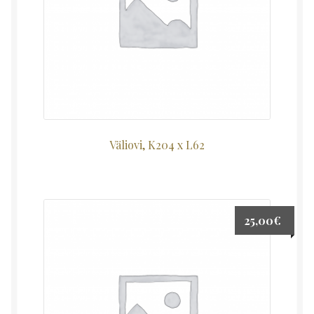
Väliovi, K204 x L62
25,00
€