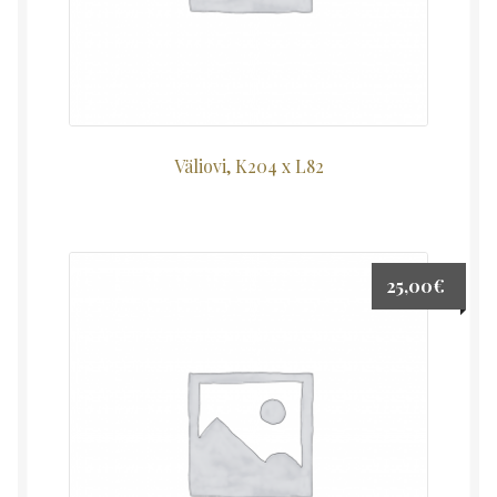
Väliovi, K204 x L82
25,00
€