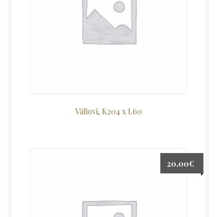
Väliovi, K204 x L60
20,00
€