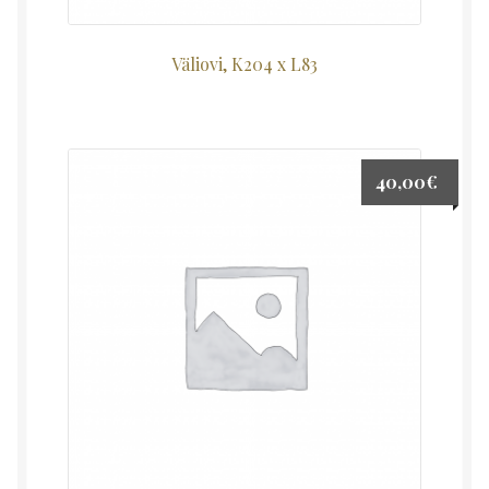
Väliovi, K204 x L83
40,00
€