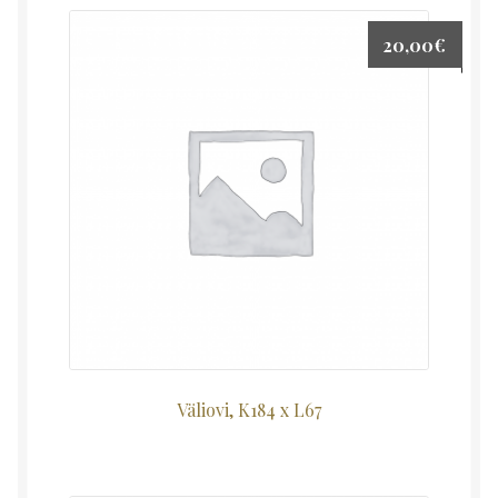
20,00
€
Väliovi, K184 x L67