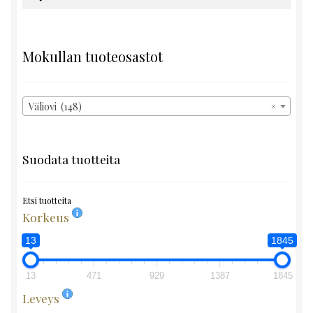
Mokullan tuoteosastot
Väliovi (148)
×
Suodata tuotteita
Etsi tuotteita
Korkeus
13
1845
13
471
929
1387
1845
Leveys