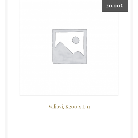
20,00
€
Väliovi, K200 x L91