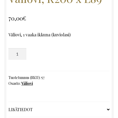
70,00
€
Väliovi, 1 vaaka ikkuna (kuviolasi)
Väliovi,
K200
x
L89
määrä
Tuotetunnus (SKU):
57
Osasto:
Väliovi
LISÄTIEDOT