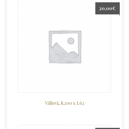
20,00
€
Väliovi, K200 x L62