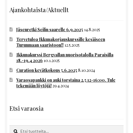
Ajankohtaista/Aktuellt
Jäsenretki Seilin saarelle 6.9.2025
14.8.2025
Tervetuloa Ikkunakorjauskurssille kesäiseen
Turunmaan saaristoon!!
12.5.2025
Ikkunakurssi Bergvallan nuorisotalolla Paraisilla
18.-19.4 2026
10.1.2025
Curation kevätkokous 5.6.2025
8.10.2024
Varaosapankki on auki torstaina 2.5 12-16:00. Tule
tekemään löytöjä!
29.4.2024
Etsi varaosia
Etsi:
Haku