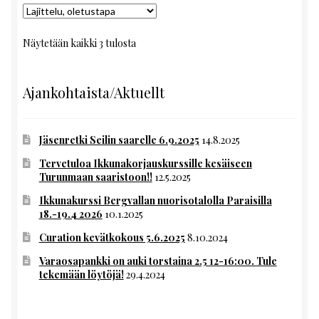
Näytetään kaikki 3 tulosta
Ajankohtaista/Aktuellt
Jäsenretki Seilin saarelle 6.9.2025
14.8.2025
Tervetuloa Ikkunakorjauskurssille kesäiseen
Turunmaan saaristoon!!
12.5.2025
Ikkunakurssi Bergvallan nuorisotalolla Paraisilla
18.-19.4 2026
10.1.2025
Curation kevätkokous 5.6.2025
8.10.2024
Varaosapankki on auki torstaina 2.5 12-16:00. Tule
tekemään löytöjä!
29.4.2024