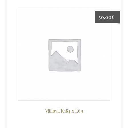
30,00
€
Väliovi, K184 x L69