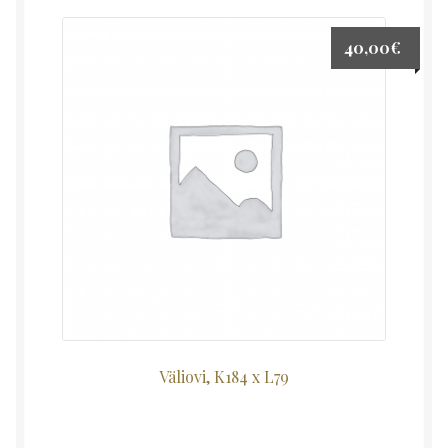
40,00
€
Väliovi, K184 x L79