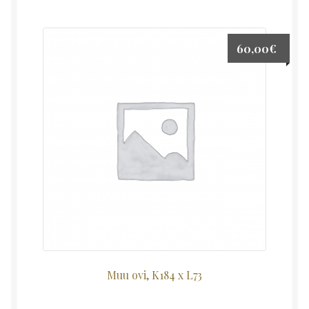
60,00
€
Muu ovi, K184 x L73