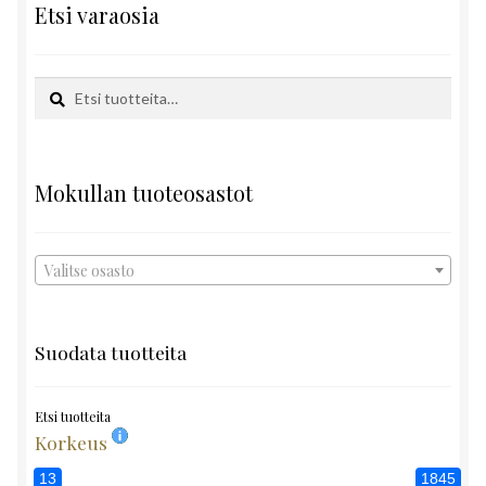
Etsi varaosia
Etsi:
Haku
Mokullan tuoteosastot
Valitse osasto
Suodata tuotteita
Etsi tuotteita
Korkeus
13
1845