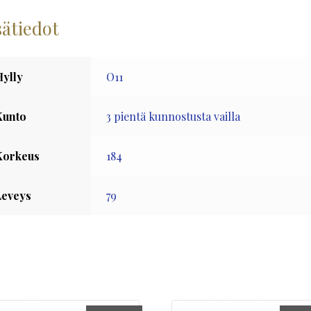
sätiedot
Hylly
O11
Kunto
3 pientä kunnostusta vailla
Korkeus
184
Leveys
79