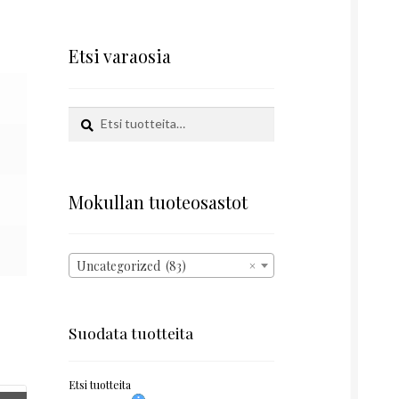
Etsi varaosia
Etsi:
Haku
Mokullan tuoteosastot
Uncategorized (83)
×
Suodata tuotteita
Etsi tuotteita