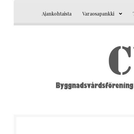
Siirry
Siirry
navigointiin
sisältöön
Ajankohtaista
Varaosapankki