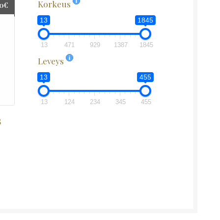
Korkeus
00
€
13
1845
13
471
929
1387
1845
Leveys
13
455
13
124
234
345
455
8