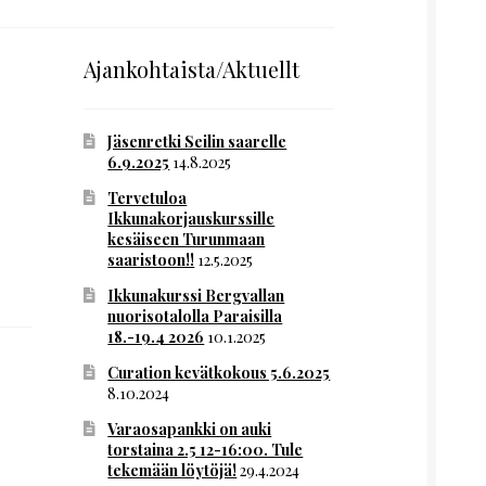
Ajankohtaista/Aktuellt
Jäsenretki Seilin saarelle
6.9.2025
14.8.2025
Tervetuloa
Ikkunakorjauskurssille
kesäiseen Turunmaan
saaristoon!!
12.5.2025
Ikkunakurssi Bergvallan
nuorisotalolla Paraisilla
18.-19.4 2026
10.1.2025
Curation kevätkokous 5.6.2025
8.10.2024
Varaosapankki on auki
torstaina 2.5 12-16:00. Tule
tekemään löytöjä!
29.4.2024