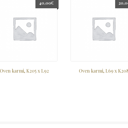
40,00
€
20,
Oven karmi, K205 x L92
Oven karmi, L69 x K20