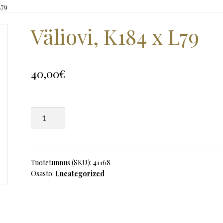
L79
Väliovi, K184 x L79
40,00
€
Väliovi,
K184
x
L79
määrä
Tuotetunnus (SKU):
41168
Osasto:
Uncategorized