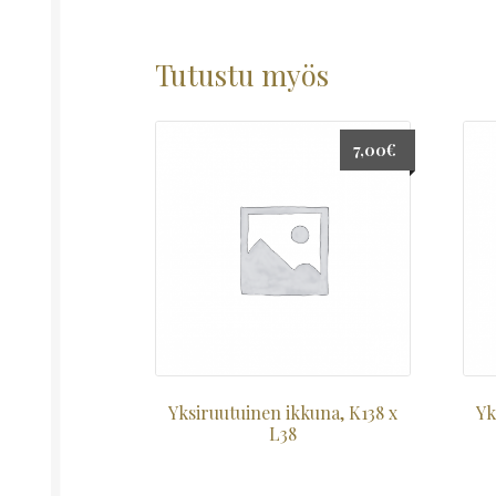
Tutustu myös
7,00
€
Yksiruutuinen ikkuna, K138 x
Yk
L38