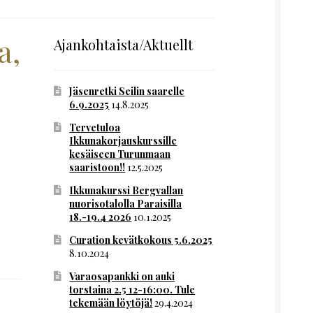
a,
Ajankohtaista/Aktuellt
Jäsenretki Seilin saarelle
6.9.2025
14.8.2025
Tervetuloa
Ikkunakorjauskurssille
kesäiseen Turunmaan
saaristoon!!
12.5.2025
Ikkunakurssi Bergvallan
nuorisotalolla Paraisilla
18.-19.4 2026
10.1.2025
Curation kevätkokous 5.6.2025
8.10.2024
Varaosapankki on auki
torstaina 2.5 12-16:00. Tule
tekemään löytöjä!
29.4.2024