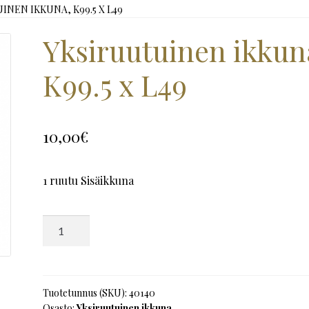
INEN IKKUNA, K99.5 X L49
Yksiruutuinen ikkun
K99.5 x L49
10,00
€
1 ruutu Sisäikkuna
Yksiruutuinen
ikkuna,
K99.5
x
L49
Tuotetunnus (SKU):
40140
Osasto:
Yksiruutuinen ikkuna