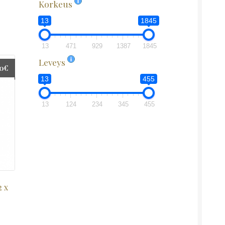
Korkeus
13
1845
13
471
929
1387
1845
Leveys
00
€
13
455
13
124
234
345
455
2 x