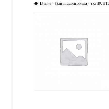
Etusivu
Yksiruutuinen ikkuna
YKSIRUUTU