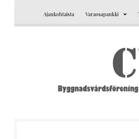
Siirry
Siirry
navigointiin
sisältöön
Ajankohtaista
Varaosapankki