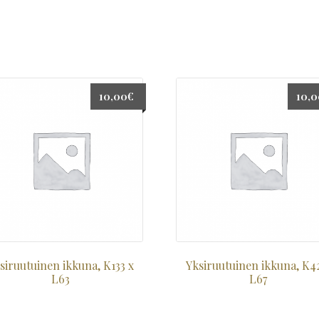
10,00
€
10,
siruutuinen ikkuna, K133 x
Yksiruutuinen ikkuna, K4
L63
L67