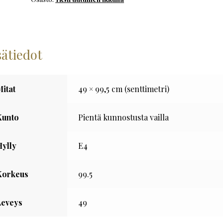
määrä
sätiedot
Mitat
49 × 99,5 cm (senttimetri)
Kunto
Pientä kunnostusta vailla
Hylly
E4
Korkeus
99.5
Leveys
49