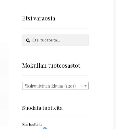
Etsi varaosia
Etsi:
Haku
Mokullan tuoteosastot
Yksiruutuinen ikkuna (1 203)
×
Suodata tuotteita
Etsi tuotteita