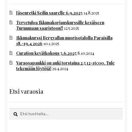
Jäsenretki Seilin saarelle 6.9.2025
14.8.2025
Tervetuloa Ikkunakorjauskurssille kesäiseen
Turunmaan saaristoon!!
12.5.2025
Ikkunakurssi Bergvallan nuorisotalolla Paraisilla
18.-19.4 2026
10.1.2025
Curation kevätkokous 5.6.2025
8.10.2024
Varaosapankki on auki torstaina 2.5 12-16:00. Tule
tekemään löytöjä!
29.4.2024
Etsi varaosia
Etsi:
Haku