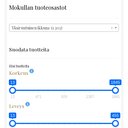
Mokullan tuoteosastot
Yksiruutuinen ikkuna (1 203)
×
Suodata tuotteita
Etsi tuotteita
Korkeus
13
1845
13
471
929
1387
1845
Leveys
13
455