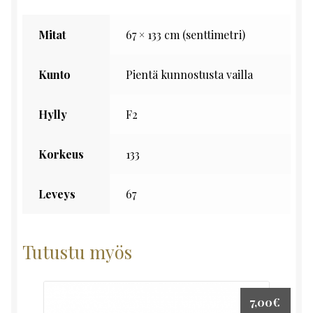
Mitat
67 × 133 cm (senttimetri)
Kunto
Pientä kunnostusta vailla
Hylly
F2
Korkeus
133
Leveys
67
Tutustu myös
7,00
€