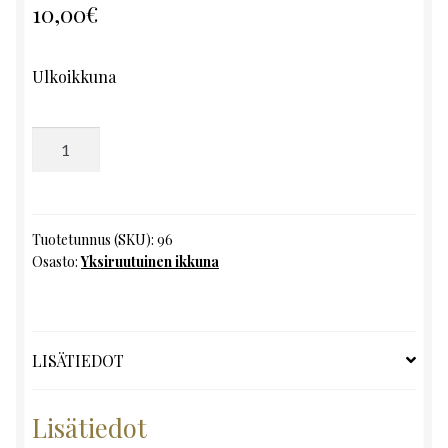
10,00
€
Ulkoikkuna
Yksiruutuinen
ikkuna,
K133
x
L67
Tuotetunnus (SKU):
96
Osasto:
Yksiruutuinen ikkuna
määrä
LISÄTIEDOT
Lisätiedot