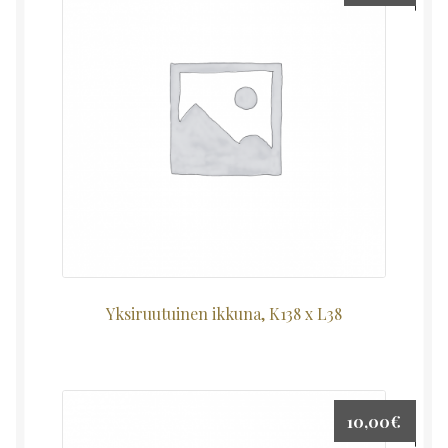
Yksiruutuinen ikkuna, K138 x L38
10,00
€