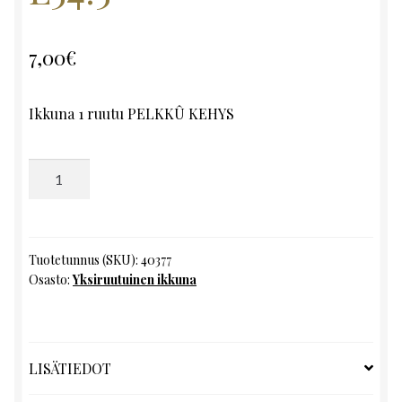
7,00
€
Ikkuna 1 ruutu PELKKÛ KEHYS
Yksiruutuinen
ikkuna,
K90.5
x
L54.5
Tuotetunnus (SKU):
40377
Osasto:
Yksiruutuinen ikkuna
määrä
LISÄTIEDOT