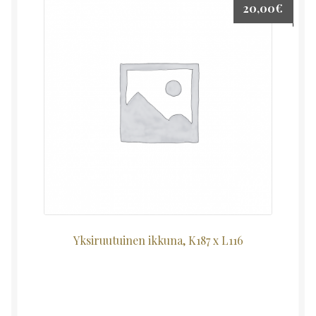
20,00
€
Yksiruutuinen ikkuna, K187 x L116