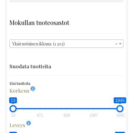
Mokullan tuoteosastot
Yksiruutuinen ikkuna (1 203)
×
Suodata tuotteita
Etsi tuotteita
Korkeus
13
1845
13
471
929
1387
1845
Leveys