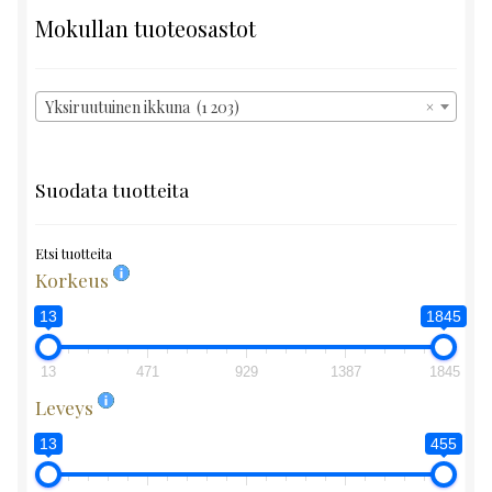
Mokullan tuoteosastot
Yksiruutuinen ikkuna (1 203)
×
Suodata tuotteita
Etsi tuotteita
Korkeus
13
1845
13
471
929
1387
1845
Leveys
13
455