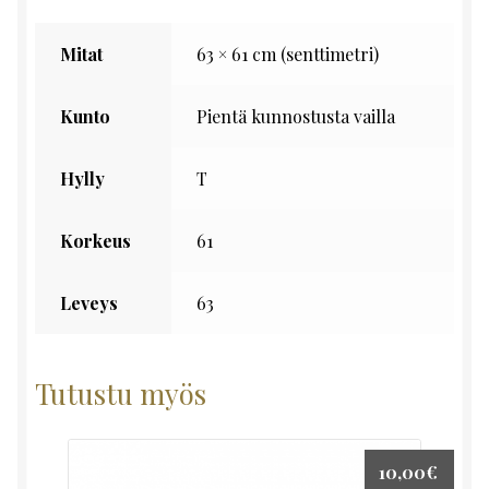
Mitat
63 × 61 cm (senttimetri)
Kunto
Pientä kunnostusta vailla
Hylly
T
Korkeus
61
Leveys
63
Tutustu myös
10,00
€