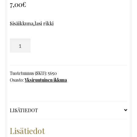
7,00
€
Sisäikkuna,lasi rikki
Yksiruutuinen
ikkuna,
K61
x
L63
Tuotetunnus (SKU):
5650
Osasto:
Yksiruutuinen ikkuna
määrä
LISÄTIEDOT
Lisätiedot