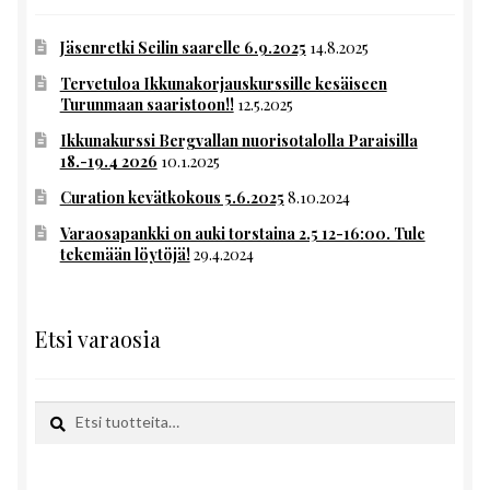
Jäsenretki Seilin saarelle 6.9.2025
14.8.2025
Tervetuloa Ikkunakorjauskurssille kesäiseen
Turunmaan saaristoon!!
12.5.2025
Ikkunakurssi Bergvallan nuorisotalolla Paraisilla
18.-19.4 2026
10.1.2025
Curation kevätkokous 5.6.2025
8.10.2024
Varaosapankki on auki torstaina 2.5 12-16:00. Tule
tekemään löytöjä!
29.4.2024
Etsi varaosia
Etsi:
Haku