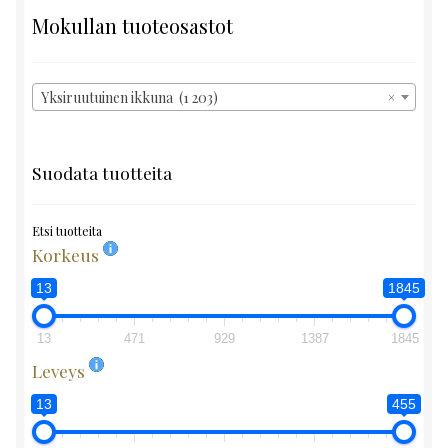
Mokullan tuoteosastot
Yksiruutuinen ikkuna (1 203)
×
Suodata tuotteita
Etsi tuotteita
Korkeus
13
1845
13
471
929
1387
1845
Leveys
13
455