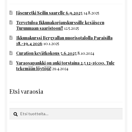
Jäsenretki Seilin saarelle 6.9.2025
14.8.2025
Tervetuloa Ikkunakorjauskurssille kesäiseen
Turunmaan saaristoon!!
12.5.2025
Ikkunakurssi Bergvallan nuorisotalolla Paraisilla
18.-19.4 2026
10.1.2025
Curation kevätkokous 5.6.2025
8.10.2024
Varaosapankki on auki torstaina 2.5 12-16:00. Tule
tekemään löytöjä!
29.4.2024
Etsi varaosia
Etsi:
Haku