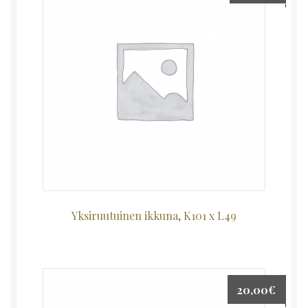
Yksiruutuinen ikkuna, K101 x L49
20,00
€