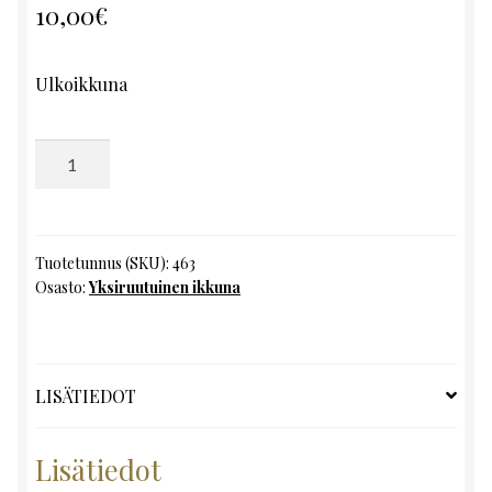
10,00
€
Ulkoikkuna
Yksiruutuinen
ikkuna,
K132
x
L47
Tuotetunnus (SKU):
463
Osasto:
Yksiruutuinen ikkuna
määrä
LISÄTIEDOT
Lisätiedot