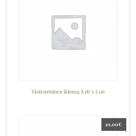
Yksiruutuinen ikkuna, K187 x L116
10,00
€