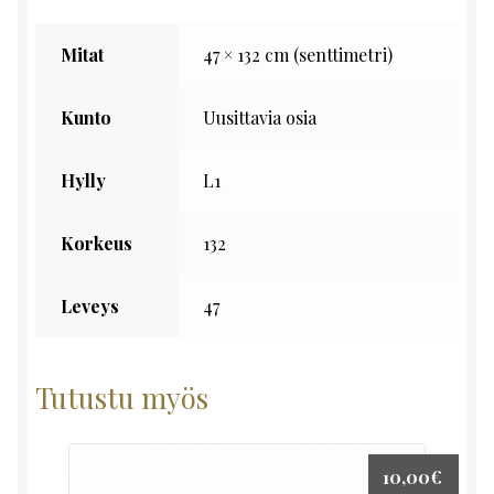
Mitat
47 × 132 cm (senttimetri)
Kunto
Uusittavia osia
Hylly
L1
Korkeus
132
Leveys
47
Tutustu myös
10,00
€