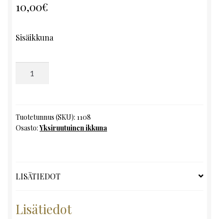
10,00
€
Sisäikkuna
Yksiruutuinen
ikkuna,
K118
x
L42
Tuotetunnus (SKU):
1108
Osasto:
Yksiruutuinen ikkuna
määrä
LISÄTIEDOT
Lisätiedot