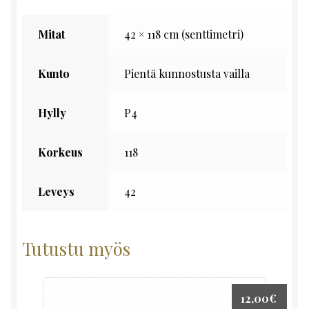
Mitat
42 × 118 cm (senttimetri)
Kunto
Pientä kunnostusta vailla
Hylly
P4
Korkeus
118
Leveys
42
Tutustu myös
12,00
€