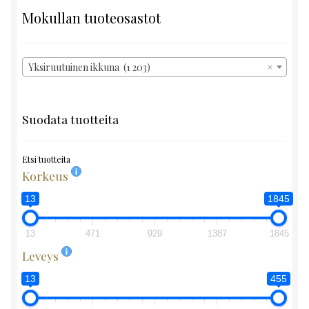
Mokullan tuoteosastot
Yksiruutuinen ikkuna (1 203)
×
Suodata tuotteita
Etsi tuotteita
Korkeus
13
1845
13
471
929
1387
1845
Leveys
13
455