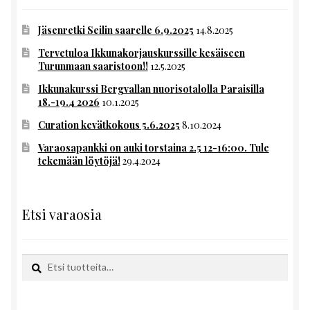
Jäsenretki Seilin saarelle 6.9.2025
14.8.2025
Tervetuloa Ikkunakorjauskurssille kesäiseen
Turunmaan saaristoon!!
12.5.2025
Ikkunakurssi Bergvallan nuorisotalolla Paraisilla
18.-19.4 2026
10.1.2025
Curation kevätkokous 5.6.2025
8.10.2024
Varaosapankki on auki torstaina 2.5 12-16:00. Tule
tekemään löytöjä!
29.4.2024
Etsi varaosia
Etsi:
Haku