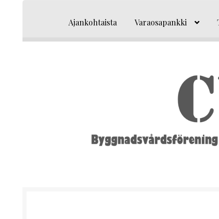
Siirry
Siirry
navigointiin
sisältöön
Ajankohtaista
Varaosapankki