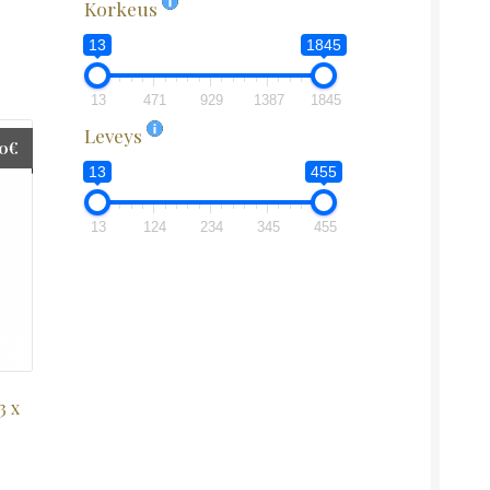
Korkeus
13
1845
13
471
929
1387
1845
Leveys
00
€
13
455
13
124
234
345
455
3 x