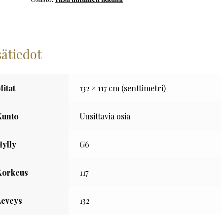
määrä
sätiedot
Mitat
132 × 117 cm (senttimetri)
Kunto
Uusittavia osia
Hylly
G6
Korkeus
117
Leveys
132