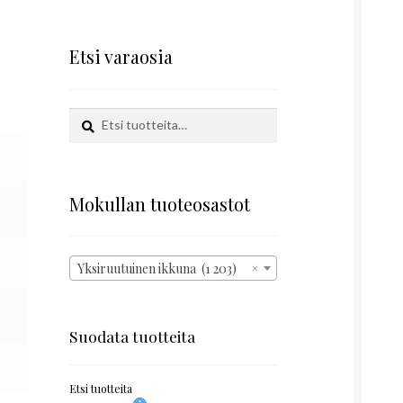
Etsi varaosia
Etsi:
Haku
Mokullan tuoteosastot
Yksiruutuinen ikkuna (1 203)
×
Suodata tuotteita
Etsi tuotteita