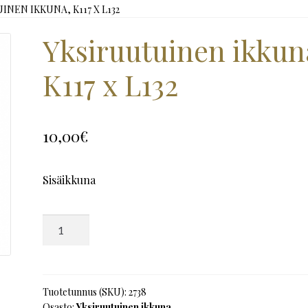
NEN IKKUNA, K117 X L132
Yksiruutuinen ikkun
K117 x L132
10,00
€
Sisäikkuna
Yksiruutuinen
ikkuna,
K117
x
L132
Tuotetunnus (SKU):
2738
Osasto:
Yksiruutuinen ikkuna