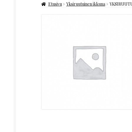
Etusivu
Yksiruutuinen ikkuna
YKSIRUUTUI