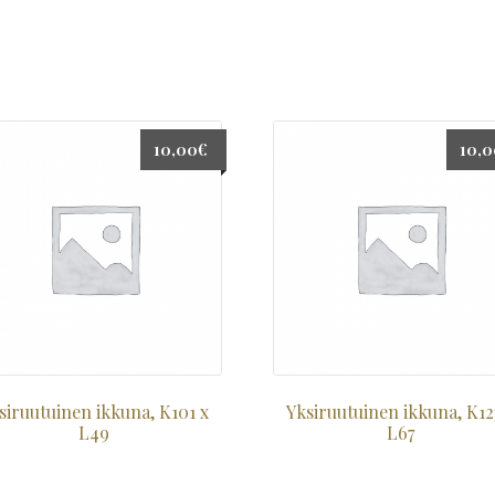
10,00
€
10,
siruutuinen ikkuna, K101 x
Yksiruutuinen ikkuna, K12
L49
L67