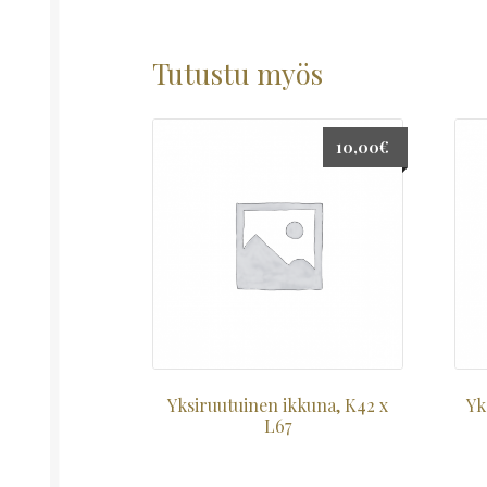
Tutustu myös
10,00
€
Yksiruutuinen ikkuna, K42 x
Yk
L67