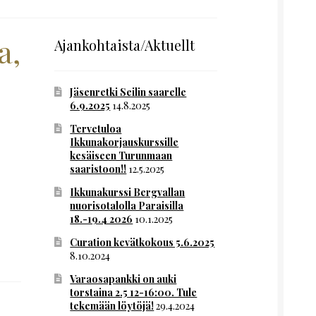
a,
Ajankohtaista/Aktuellt
Jäsenretki Seilin saarelle
6.9.2025
14.8.2025
Tervetuloa
Ikkunakorjauskurssille
kesäiseen Turunmaan
saaristoon!!
12.5.2025
Ikkunakurssi Bergvallan
nuorisotalolla Paraisilla
18.-19.4 2026
10.1.2025
Curation kevätkokous 5.6.2025
8.10.2024
Varaosapankki on auki
torstaina 2.5 12-16:00. Tule
tekemään löytöjä!
29.4.2024