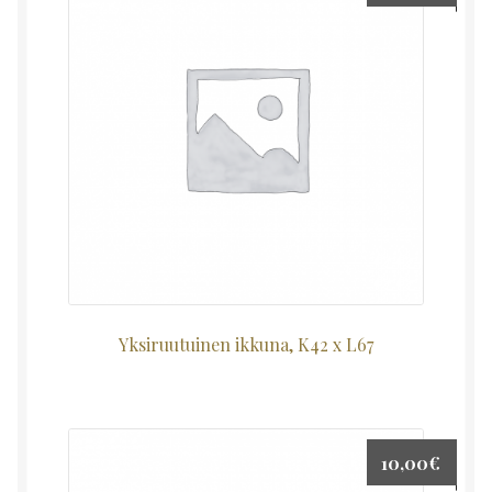
Yksiruutuinen ikkuna, K42 x L67
10,00
€