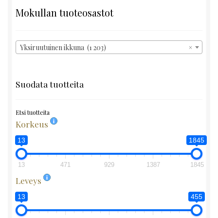
Mokullan tuoteosastot
Yksiruutuinen ikkuna (1 203)
×
Suodata tuotteita
Etsi tuotteita
Korkeus
13
1845
13
471
929
1387
1845
Leveys
13
455