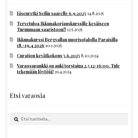
Jäsenretki Seilin saarelle 6.9.2025
14.8.2025
Tervetuloa Ikkunakorjauskurssille kesäiseen
Turunmaan saaristoon!!
12.5.2025
Ikkunakurssi Bergvallan nuorisotalolla Paraisilla
18.-19.4 2026
10.1.2025
Curation kevätkokous 5.6.2025
8.10.2024
Varaosapankki on auki torstaina 2.5 12-16:00. Tule
tekemään löytöjä!
29.4.2024
Etsi varaosia
Etsi:
Haku