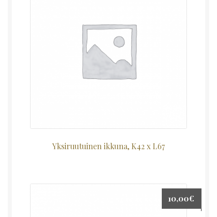
Yksiruutuinen ikkuna, K42 x L67
10,00
€