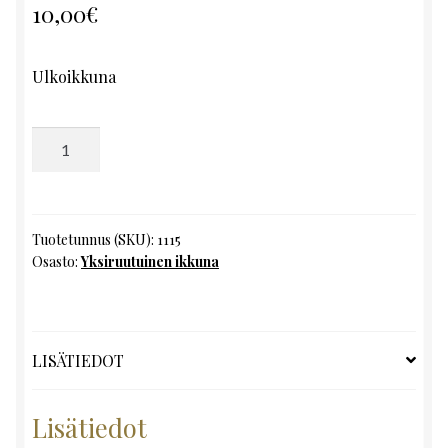
10,00
€
Ulkoikkuna
Yksiruutuinen
ikkuna,
K106
x
L53
Tuotetunnus (SKU):
1115
Osasto:
Yksiruutuinen ikkuna
määrä
LISÄTIEDOT
Lisätiedot