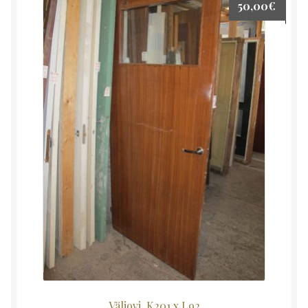
50,00
€
Väliovi, K201 x L92