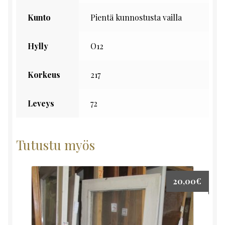
Kunto
Pientä kunnostusta vailla
Hylly
O12
Korkeus
217
Leveys
72
Tutustu myös
20,00
€