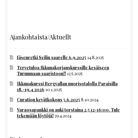
Ajankohtaista/Aktuellt
Jäsenretki Seilin saarelle 6.9.2025
14.8.2025
Tervetuloa Ikkunakorjauskurssille kesäiseen
Turunmaan saaristoon!!
12.5.2025
Ikkunakurssi Bergvallan nuorisotalolla Paraisilla
18.-19.4 2026
10.1.2025
Curation kevätkokous 5.6.2025
8.10.2024
Varaosapankki on auki torstaina 2.5 12-16:00. Tule
tekemään löytöjä!
29.4.2024