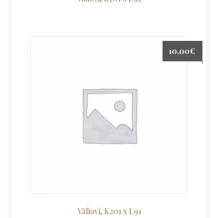
10,00
€
Väliovi, K201 x L91