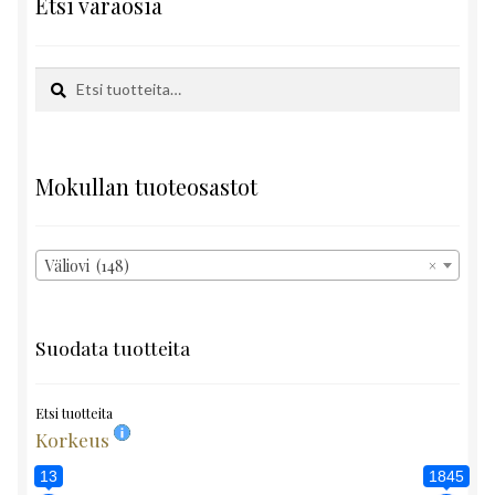
Etsi varaosia
Etsi:
Haku
Mokullan tuoteosastot
Väliovi (148)
×
Suodata tuotteita
Etsi tuotteita
Korkeus
13
1845