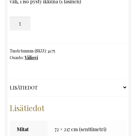
väli, 1 iso pysty ikkuna (1 lasinen)
Väliovi,
K217
x
L72
määrä
Tuotetunnus (SKU):
4175
Osasto:
Väliovi
LISÄTIEDOT
Lisätiedot
Mitat
72 × 217 cm (senttimetri)