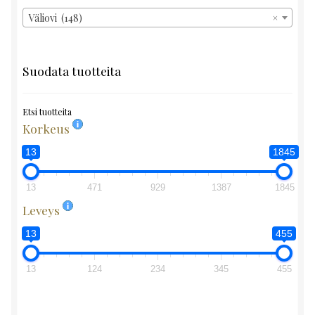
Väliovi (148)
×
Suodata tuotteita
Etsi tuotteita
Korkeus
13
1845
13
471
929
1387
1845
Leveys
13
455
13
124
234
345
455