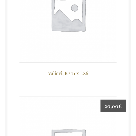
Väliovi, K201 x L86
20,00
€