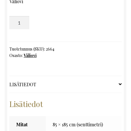
Väliovi
Väliovi,
K185
x
L85
määrä
Tuotetunnus (SKU):
2664
Osasto:
Väliovi
LISÄTIEDOT
Lisätiedot
Mitat
85 × 185 cm (senttimetri)