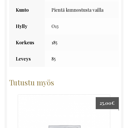
Kunto
Pientä kunnostusta vailla
Hylly
O13
Korkeus
185
Leveys
85
Tutustu myös
25,00
€