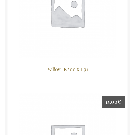
Väliovi, K200 x L91
15,00
€