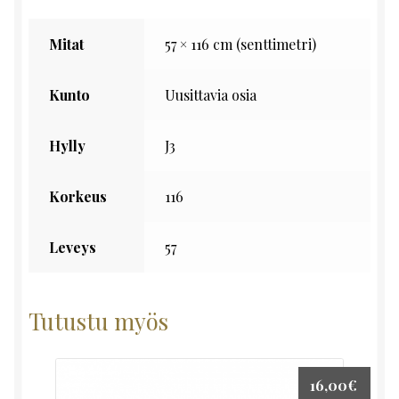
Mitat
57 × 116 cm (senttimetri)
Kunto
Uusittavia osia
Hylly
J3
Korkeus
116
Leveys
57
Tutustu myös
16,00
€