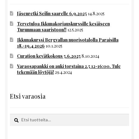
Jäsenretki Seilin saarelle 6.9.2025
14.8.2025
Tervetuloa Ikkunakorjauskurssille kesäiseen
Turunmaan saaristoon!!
12.5.2025
Ikkunakurssi Bergvallan nuorisotalolla Paraisilla
18.-19.4 2026
10.1.2025
Curation kevätkokous 5.6.2025
8.10.2024
Varaosapankki on auki torstaina 2.5 12-16:00. Tule
tekemään löytöjä!
29.4.2024
Etsi varaosia
Etsi:
Haku