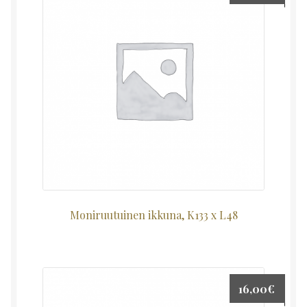
Moniruutuinen ikkuna, K133 x L48
16,00
€