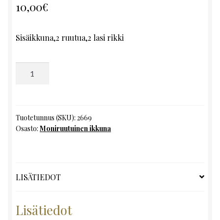
10,00
€
Sisäikkuna,2 ruutua,2 lasi rikki
Moniruutuinen
ikkuna,
K116
x
L57
Tuotetunnus (SKU):
2669
Osasto:
Moniruutuinen ikkuna
määrä
LISÄTIEDOT
Lisätiedot