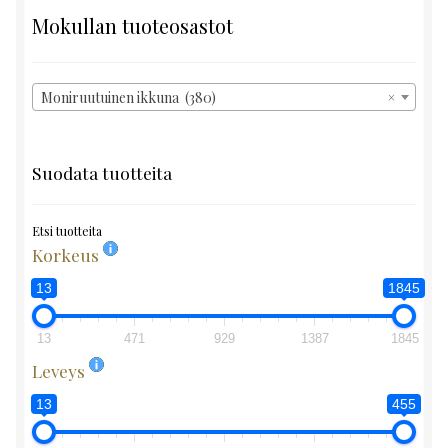
Mokullan tuoteosastot
Moniruutuinen ikkuna (380)
×
Suodata tuotteita
Etsi tuotteita
Korkeus
13
1845
13
471
929
1387
1845
Leveys
13
455