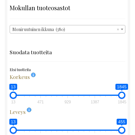
Mokullan tuoteosastot
Moniruutuinen ikkuna (380)
×
Suodata tuotteita
Etsi tuotteita
Korkeus
13
1845
13
471
929
1387
1845
Leveys
13
455