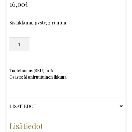
16,00
€
Sisäikkuna, pysty, 2 ruutua
Moniruutuinen
ikkuna,
K136
x
L48
Tuotetunnus (SKU):
106
Osasto:
Moniruutuinen ikkuna
määrä
LISÄTIEDOT
Lisätiedot