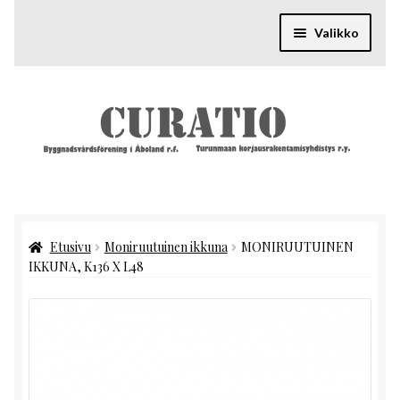
Siirry
Siirry
navigointiin
sisältöön
Valikko
Ajankohtaista
Laajenn
Varaosapankki
alemma
tason
Laajenn
Tieto
valikko
alemma
tason
Laajenn
Hankkeet
valikko
alemma
Etusivu
Moniruutuinen ikkuna
MONIRUUTUINEN
tason
Laajenn
Yhdistys
IKKUNA, K136 X L48
valikko
alemma
tason
Laajenn
Yhteystiedot
valikko
alemma
tason
valikko