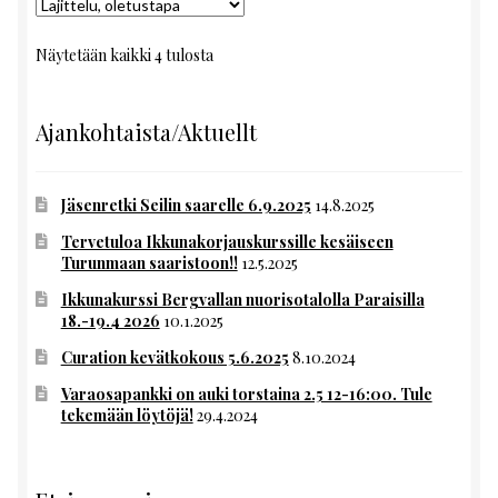
Näytetään kaikki 4 tulosta
Ajankohtaista/Aktuellt
Jäsenretki Seilin saarelle 6.9.2025
14.8.2025
Tervetuloa Ikkunakorjauskurssille kesäiseen
Turunmaan saaristoon!!
12.5.2025
Ikkunakurssi Bergvallan nuorisotalolla Paraisilla
18.-19.4 2026
10.1.2025
Curation kevätkokous 5.6.2025
8.10.2024
Varaosapankki on auki torstaina 2.5 12-16:00. Tule
tekemään löytöjä!
29.4.2024