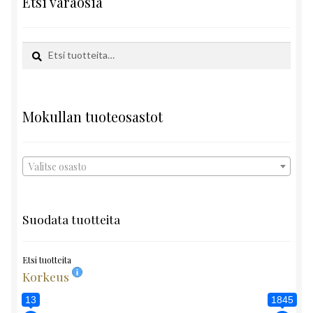
Etsi varaosia
Etsi:
Haku
Mokullan tuoteosastot
Valitse osasto
Suodata tuotteita
Etsi tuotteita
Korkeus
13
1845