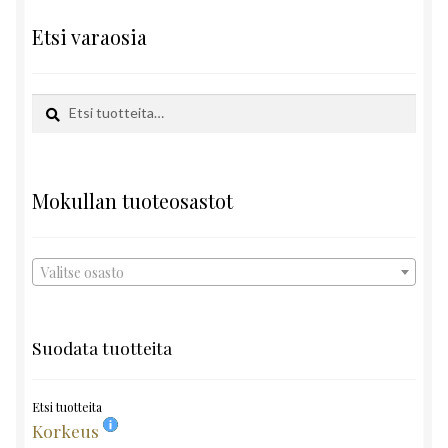
Etsi varaosia
Etsi:
Haku
Mokullan tuoteosastot
Valitse osasto
Suodata tuotteita
Etsi tuotteita
Korkeus