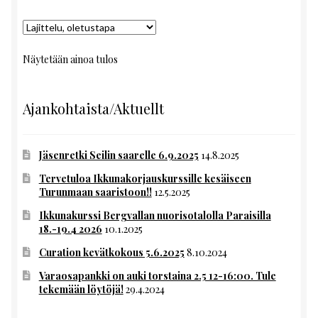
Näytetään ainoa tulos
Ajankohtaista/Aktuellt
Jäsenretki Seilin saarelle 6.9.2025
14.8.2025
Tervetuloa Ikkunakorjauskurssille kesäiseen
Turunmaan saaristoon!!
12.5.2025
Ikkunakurssi Bergvallan nuorisotalolla Paraisilla
18.-19.4 2026
10.1.2025
Curation kevätkokous 5.6.2025
8.10.2024
Varaosapankki on auki torstaina 2.5 12-16:00. Tule
tekemään löytöjä!
29.4.2024