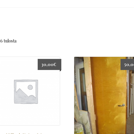
6 tulosta
30,00
€
50,