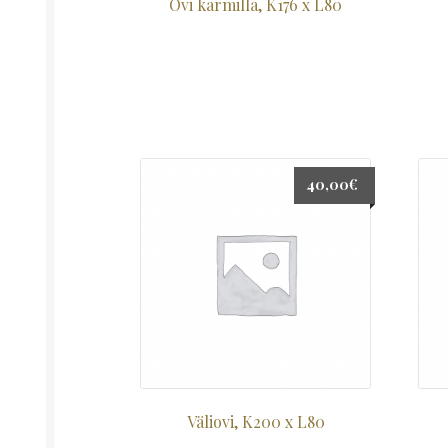
Ovi karmilla, K176 x L80
40,00
€
Väliovi, K200 x L80