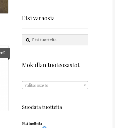
Etsi varaosia
Etsi:
Haku
00
€
Mokullan tuoteosastot
Valitse osasto
Suodata tuotteita
Etsi tuotteita