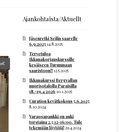
Ajankohtaista/Aktuellt
Jäsenretki Seilin saarelle
6.9.2025
14.8.2025
Tervetuloa
Ikkunakorjauskurssille
00
€
kesäiseen Turunmaan
saaristoon!!
12.5.2025
Ikkunakurssi Bergvallan
nuorisotalolla Paraisilla
18.-19.4 2026
10.1.2025
Curation kevätkokous 5.6.2025
8.10.2024
Varaosapankki on auki
torstaina 2.5 12-16:00. Tule
tekemään löytöjä!
29.4.2024