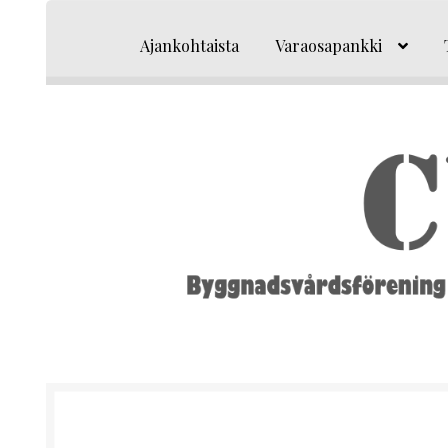
Siirry
Siirry
navigointiin
sisältöön
Ajankohtaista
Varaosapankki