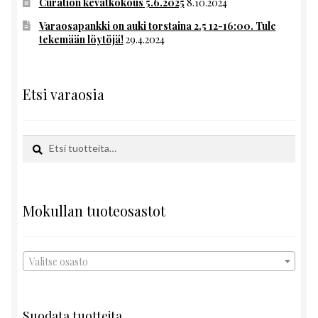
Curation kevätkokous 5.6.2025
8.10.2024
Varaosapankki on auki torstaina 2.5 12-16:00. Tule
tekemään löytöjä!
29.4.2024
Etsi varaosia
Etsi:
Haku
Mokullan tuoteosastot
Valitse osasto
Suodata tuotteita