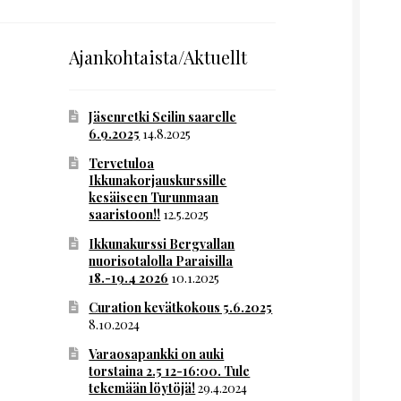
Ajankohtaista/Aktuellt
Jäsenretki Seilin saarelle
6.9.2025
14.8.2025
Tervetuloa
Ikkunakorjauskurssille
kesäiseen Turunmaan
saaristoon!!
12.5.2025
Ikkunakurssi Bergvallan
nuorisotalolla Paraisilla
18.-19.4 2026
10.1.2025
Curation kevätkokous 5.6.2025
8.10.2024
Varaosapankki on auki
torstaina 2.5 12-16:00. Tule
tekemään löytöjä!
29.4.2024