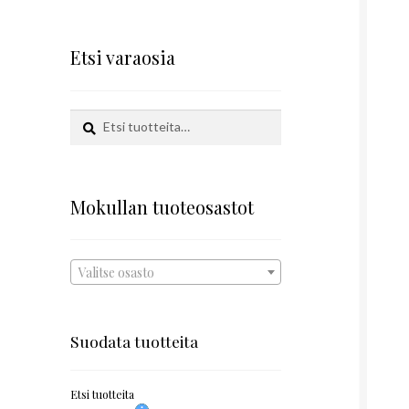
Etsi varaosia
Etsi:
Haku
Mokullan tuoteosastot
Valitse osasto
Suodata tuotteita
Etsi tuotteita