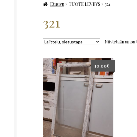
Etusivu
TUOTE LEVEYS
321
321
Näytetään ainoa 
10,00
€