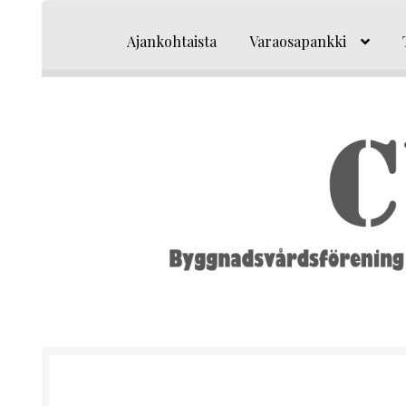
Siirry
Siirry
navigointiin
sisältöön
Ajankohtaista
Varaosapankki