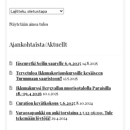
Näytetään ainoa tulos
Ajankohtaista/Aktuellt
Jäsenretki Seilin saarelle 6.9.2025
14.8.2025
Tervetuloa Ikkunakorjauskurssille kesäiseen
Turunmaan saaristoon!!
12.5.2025
Ikkunakurssi Bergvallan nuorisotalolla Paraisilla
18.-19.4 2026
10.1.2025
Curation kevätkokous 5.6.2025
8.10.2024
Varaosapankki on auki torstaina 2.5 12-16:00. Tule
tekemään löytöjä!
29.4.2024