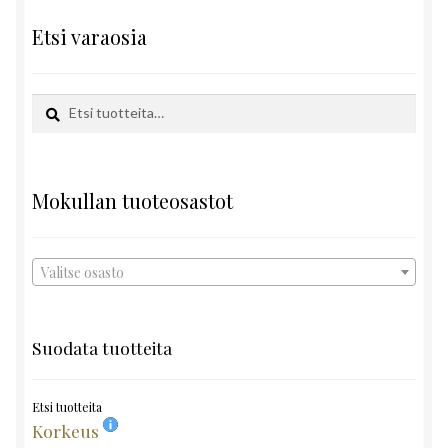
Etsi varaosia
Etsi:
Haku
Mokullan tuoteosastot
Valitse osasto
Suodata tuotteita
Etsi tuotteita
Korkeus