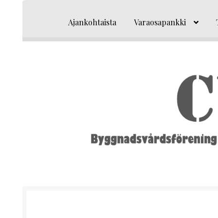
Siirry
Siirry
navigointiin
sisältöön
Ajankohtaista
Varaosapankki