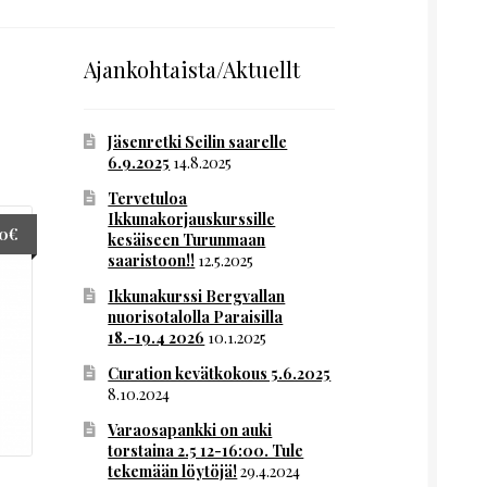
Ajankohtaista/Aktuellt
Jäsenretki Seilin saarelle
6.9.2025
14.8.2025
Tervetuloa
Ikkunakorjauskurssille
00
€
kesäiseen Turunmaan
saaristoon!!
12.5.2025
Ikkunakurssi Bergvallan
nuorisotalolla Paraisilla
18.-19.4 2026
10.1.2025
Curation kevätkokous 5.6.2025
8.10.2024
Varaosapankki on auki
torstaina 2.5 12-16:00. Tule
tekemään löytöjä!
29.4.2024