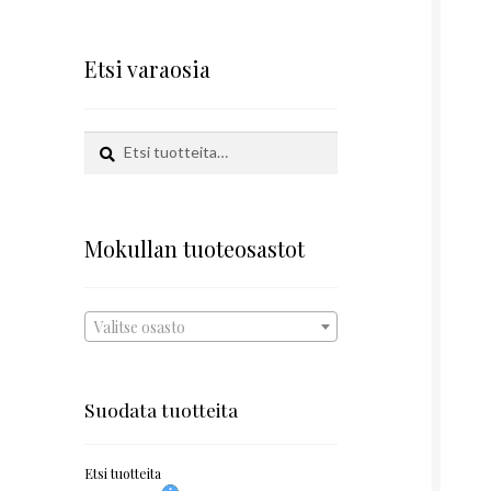
Etsi varaosia
Etsi:
Haku
Mokullan tuoteosastot
Valitse osasto
Suodata tuotteita
Etsi tuotteita