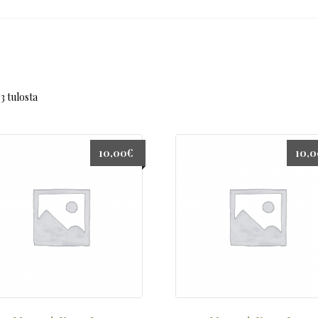
3 tulosta
10,00
€
10,