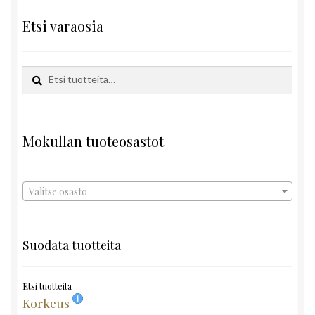
Etsi varaosia
Etsi:
Haku
Mokullan tuoteosastot
Valitse osasto
Suodata tuotteita
Etsi tuotteita
Korkeus