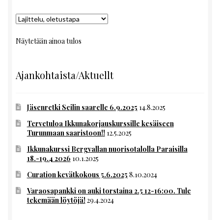
Näytetään ainoa tulos
Ajankohtaista/Aktuellt
Jäsenretki Seilin saarelle 6.9.2025
14.8.2025
Tervetuloa Ikkunakorjauskurssille kesäiseen
Turunmaan saaristoon!!
12.5.2025
Ikkunakurssi Bergvallan nuorisotalolla Paraisilla
18.-19.4 2026
10.1.2025
Curation kevätkokous 5.6.2025
8.10.2024
Varaosapankki on auki torstaina 2.5 12-16:00. Tule
tekemään löytöjä!
29.4.2024