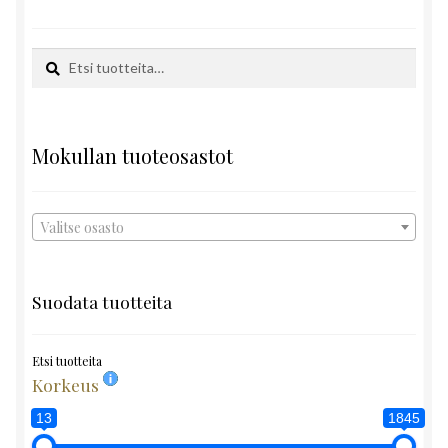
Etsi:
Haku
Mokullan tuoteosastot
Valitse osasto
Suodata tuotteita
Etsi tuotteita
Korkeus
13
1845