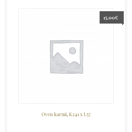
15,00
€
Oven karmi, K241 x L57