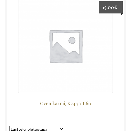
15,00
€
Oven karmi, K244 x L60