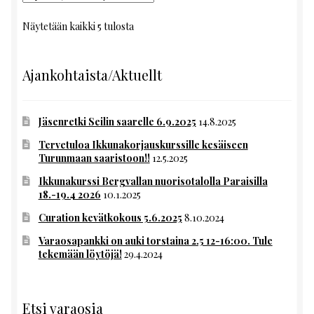
Näytetään kaikki 5 tulosta
Ajankohtaista/Aktuellt
Jäsenretki Seilin saarelle 6.9.2025
14.8.2025
Tervetuloa Ikkunakorjauskurssille kesäiseen
Turunmaan saaristoon!!
12.5.2025
Ikkunakurssi Bergvallan nuorisotalolla Paraisilla
18.-19.4 2026
10.1.2025
Curation kevätkokous 5.6.2025
8.10.2024
Varaosapankki on auki torstaina 2.5 12-16:00. Tule
tekemään löytöjä!
29.4.2024
Etsi varaosia