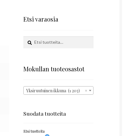
Etsi varaosia
Etsi:
Haku
Mokullan tuoteosastot
Yksiruutuinen ikkuna (1 203)
×
Suodata tuotteita
Etsi tuotteita