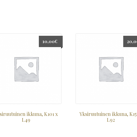
10,00
€
20,
siruutuinen ikkuna, K101 x
Yksiruutuinen ikkuna, K15
L49
L92