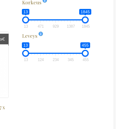
Korkeus
13
1845
13
471
929
1387
1845
Leveys
00
€
13
455
13
124
234
345
455
7 x