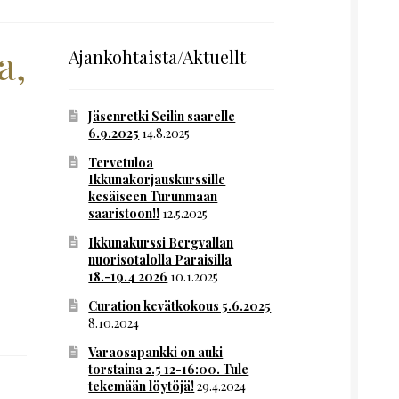
a,
Ajankohtaista/Aktuellt
Jäsenretki Seilin saarelle
6.9.2025
14.8.2025
Tervetuloa
Ikkunakorjauskurssille
kesäiseen Turunmaan
saaristoon!!
12.5.2025
Ikkunakurssi Bergvallan
nuorisotalolla Paraisilla
18.-19.4 2026
10.1.2025
Curation kevätkokous 5.6.2025
8.10.2024
Varaosapankki on auki
torstaina 2.5 12-16:00. Tule
tekemään löytöjä!
29.4.2024