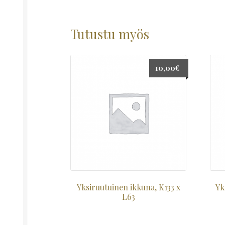
Tutustu myös
10,00
€
Yksiruutuinen ikkuna, K133 x
Yk
L63