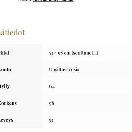
määrä
sätiedot
Mitat
53 × 98 cm (senttimetri)
Kunto
Uusittavia osia
Hylly
G4
Korkeus
98
Leveys
53