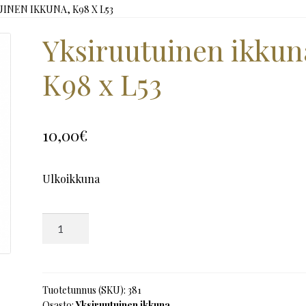
INEN IKKUNA, K98 X L53
Yksiruutuinen ikkun
K98 x L53
10,00
€
Ulkoikkuna
Yksiruutuinen
ikkuna,
K98
x
L53
Tuotetunnus (SKU):
381
Osasto:
Yksiruutuinen ikkuna