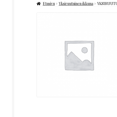
Etusivu
Yksiruutuinen ikkuna
YKSIRUUTU