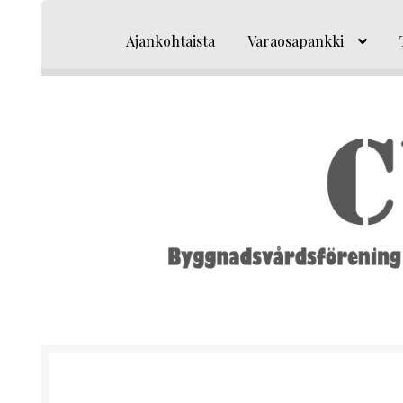
Siirry
Siirry
navigointiin
sisältöön
Ajankohtaista
Varaosapankki