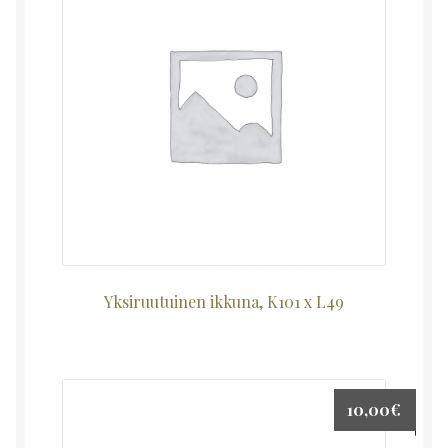
Yksiruutuinen ikkuna, K101 x L49
10,00
€