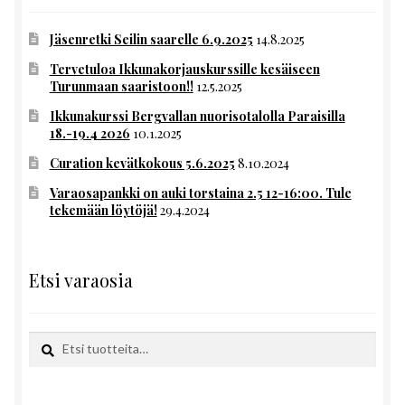
Jäsenretki Seilin saarelle 6.9.2025
14.8.2025
Tervetuloa Ikkunakorjauskurssille kesäiseen
Turunmaan saaristoon!!
12.5.2025
Ikkunakurssi Bergvallan nuorisotalolla Paraisilla
18.-19.4 2026
10.1.2025
Curation kevätkokous 5.6.2025
8.10.2024
Varaosapankki on auki torstaina 2.5 12-16:00. Tule
tekemään löytöjä!
29.4.2024
Etsi varaosia
Etsi:
Haku