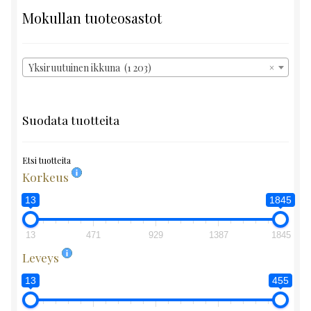
Mokullan tuoteosastot
Yksiruutuinen ikkuna (1 203)
×
Suodata tuotteita
Etsi tuotteita
Korkeus
13
1845
13
471
929
1387
1845
Leveys
13
455