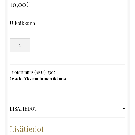
10,00
€
Ulkoikkuna
Yksiruutuinen
ikkuna,
K98
x
L52
Tuotetunnus (SKU):
2307
Osasto:
Yksiruutuinen ikkuna
määrä
LISÄTIEDOT
Lisätiedot