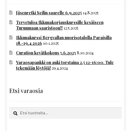
Jäsenretki Seilin saarelle 6.9.2025
14.8.2025
Tervetuloa Ikkunakorjauskurssille kesäiseen
Turunmaan saaristoon!!
12.5.2025
Ikkunakurssi Bergvallan nuorisotalolla Paraisilla
18.-19.4 2026
10.1.2025
Curation kevätkokous 5.6.2025
8.10.2024
Varaosapankki on auki torstaina 2.5 12-16:00. Tule
tekemään löytöjä!
29.4.2024
Etsi varaosia
Etsi:
Haku