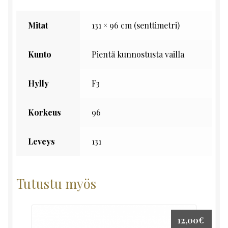
Mitat
131 × 96 cm (senttimetri)
Kunto
Pientä kunnostusta vailla
Hylly
F3
Korkeus
96
Leveys
131
Tutustu myös
12,00
€