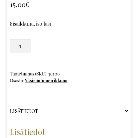
15,00
€
Sisäikkuna, iso lasi
Yksiruutuinen
ikkuna,
K96
x
L131
Tuotetunnus (SKU):
39109
Osasto:
Yksiruutuinen ikkuna
määrä
LISÄTIEDOT
Lisätiedot