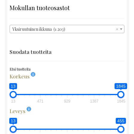
Mokullan tuoteosastot
Yksiruutuinen ikkuna (1 203)
×
Suodata tuotteita
Etsi tuotteita
Korkeus
13
1845
13
471
929
1387
1845
Leveys
13
455