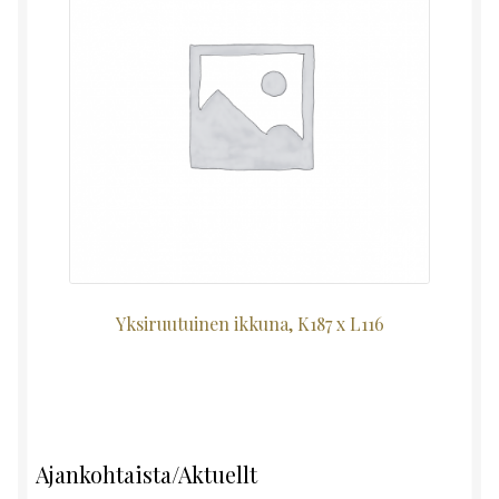
Yksiruutuinen ikkuna, K187 x L116
Ajankohtaista/Aktuellt