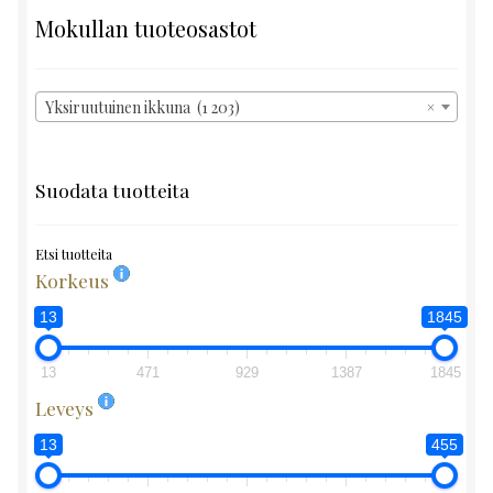
Mokullan tuoteosastot
Yksiruutuinen ikkuna (1 203)
×
Suodata tuotteita
Etsi tuotteita
Korkeus
13
1845
13
471
929
1387
1845
Leveys
13
455