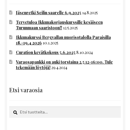
Jäsenretki Seilin saarelle 6.9.2025
14.8.2025
Tervetuloa Ikkunakorjauskurssille kesäiseen
Turunmaan saaristoon!!
12.5.2025
Ikkunakurssi Bergvallan nuorisotalolla Paraisilla
18.-19.4 2026
10.1.2025
Curation kevätkokous 5.6.2025
8.10.2024
Varaosapankki on auki torstaina 2.5 12-16:00. Tule
tekemään löytöjä!
29.4.2024
Etsi varaosia
Etsi:
Haku