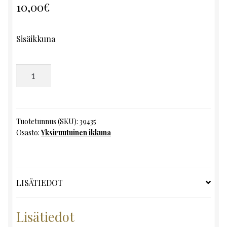
10,00
€
Sisäikkuna
Yksiruutuinen
ikkuna,
K95
x
L48
Tuotetunnus (SKU):
39435
Osasto:
Yksiruutuinen ikkuna
määrä
LISÄTIEDOT
Lisätiedot