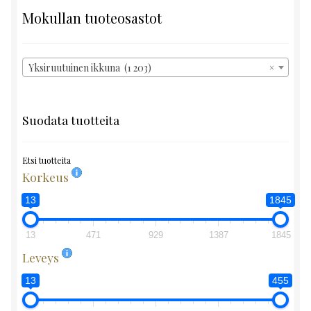
Mokullan tuoteosastot
Yksiruutuinen ikkuna (1 203)
×
Suodata tuotteita
Etsi tuotteita
Korkeus
13
1845
13
471
929
1387
1845
Leveys
13
455