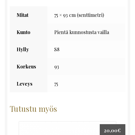
Mitat
75 × 93 cm (senttimetri)
Kunto
Pientä kunnostusta vailla
Hylly
S8
Korkeus
93
Leveys
75
Tutustu myös
20,00
€