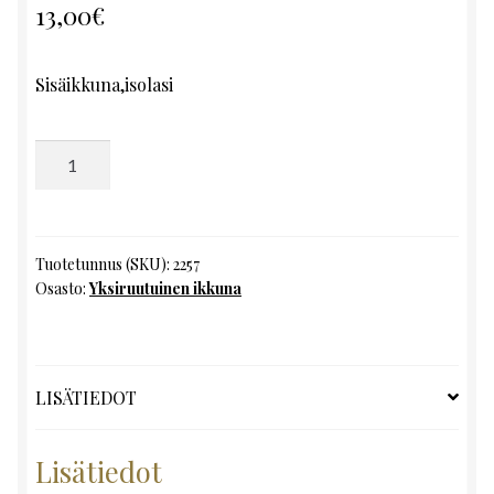
13,00
€
Sisäikkuna,isolasi
Yksiruutuinen
ikkuna,
K93
x
L75
Tuotetunnus (SKU):
2257
Osasto:
Yksiruutuinen ikkuna
määrä
LISÄTIEDOT
Lisätiedot