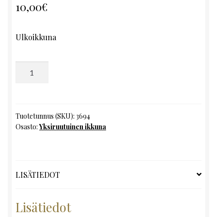
10,00
€
Ulkoikkuna
Yksiruutuinen
ikkuna,
K93
x
L48
Tuotetunnus (SKU):
3694
Osasto:
Yksiruutuinen ikkuna
määrä
LISÄTIEDOT
Lisätiedot