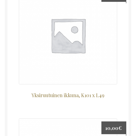
Yksiruutuinen ikkuna, K101 x L49
10,00
€