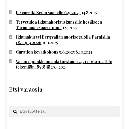
Jäsenretki Seilin saarelle 6.9.2025
14.8.2025
Tervetuloa Ikkunakorjauskurssille kesäiseen
Turunmaan saaristoon!!
12.5.2025
Ikkunakurssi Bergvallan nuorisotalolla Paraisilla
18.-19.4 2026
10.1.2025
Curation kevätkokous 5.6.2025
8.10.2024
Varaosapankki on auki torstaina 2.5 12-16:00. Tule
tekemään löytöjä!
29.4.2024
Etsi varaosia
Etsi:
Haku