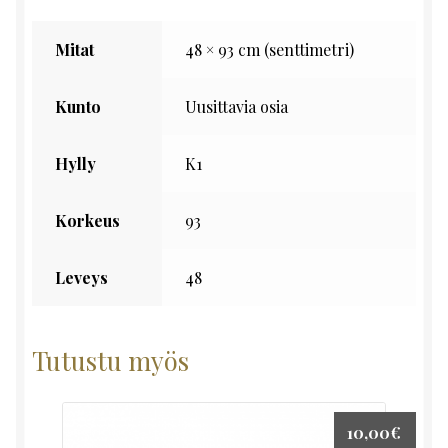
Mitat
48 × 93 cm (senttimetri)
Kunto
Uusittavia osia
Hylly
K1
Korkeus
93
Leveys
48
Tutustu myös
10,00
€