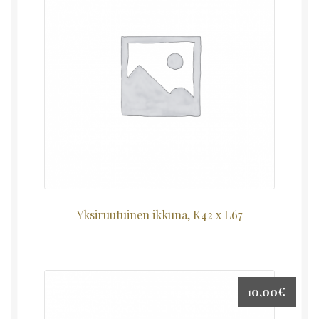
Yksiruutuinen ikkuna, K42 x L67
10,00
€