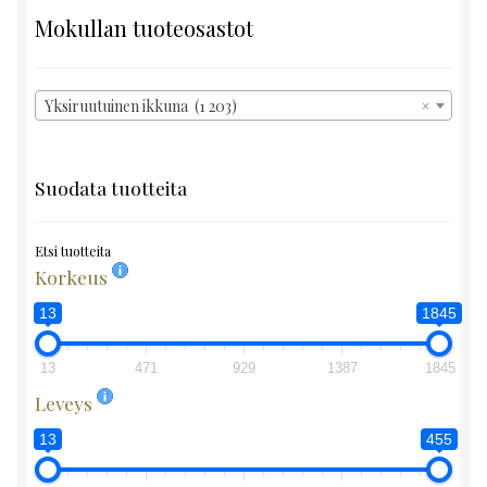
Mokullan tuoteosastot
Yksiruutuinen ikkuna (1 203)
×
Suodata tuotteita
Etsi tuotteita
Korkeus
13
1845
13
471
929
1387
1845
Leveys
13
455