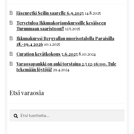
Jäsenretki Seilin saarelle 6.9.2025
14.8.2025
Tervetuloa Ikkunakorjauskurssille kesäiseen
Turunmaan saaristoon!!
12.5.2025
Ikkunakurssi Bergvallan nuorisotalolla Paraisilla
18.-19.4 2026
10.1.2025
Curation kevätkokous 5.6.2025
8.10.2024
Varaosapankki on auki torstaina 2.5 12-16:00. Tule
tekemään löytöjä!
29.4.2024
Etsi varaosia
Etsi:
Haku