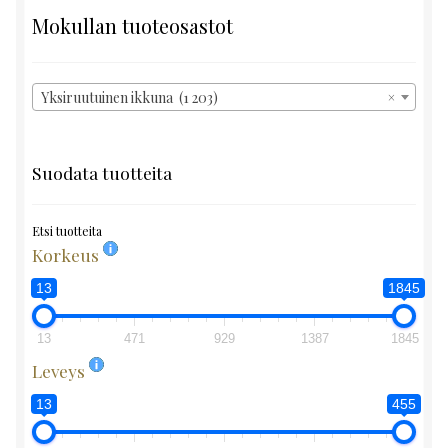
Mokullan tuoteosastot
Yksiruutuinen ikkuna (1 203)
×
Suodata tuotteita
Etsi tuotteita
Korkeus
13
1845
13
471
929
1387
1845
Leveys
13
455