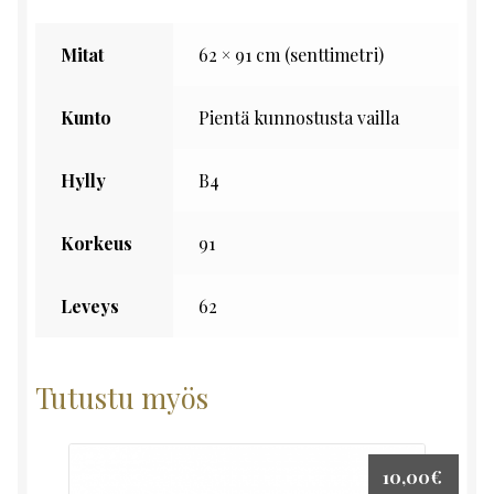
Mitat
62 × 91 cm (senttimetri)
Kunto
Pientä kunnostusta vailla
Hylly
B4
Korkeus
91
Leveys
62
Tutustu myös
10,00
€