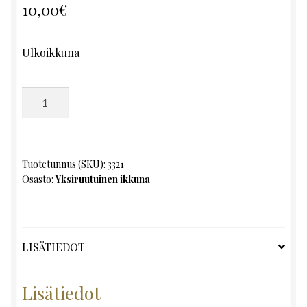
10,00
€
Ulkoikkuna
Yksiruutuinen
ikkuna,
K91
x
L62
Tuotetunnus (SKU):
3321
Osasto:
Yksiruutuinen ikkuna
määrä
LISÄTIEDOT
Lisätiedot