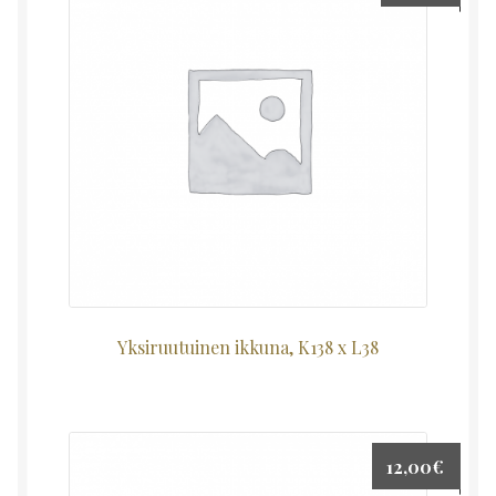
Yksiruutuinen ikkuna, K138 x L38
12,00
€