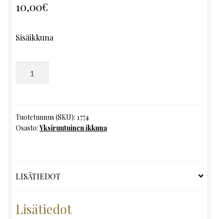
10,00
€
Sisäikkuna
Yksiruutuinen
ikkuna,
K86
x
L50
Tuotetunnus (SKU):
1774
Osasto:
Yksiruutuinen ikkuna
määrä
LISÄTIEDOT
Lisätiedot