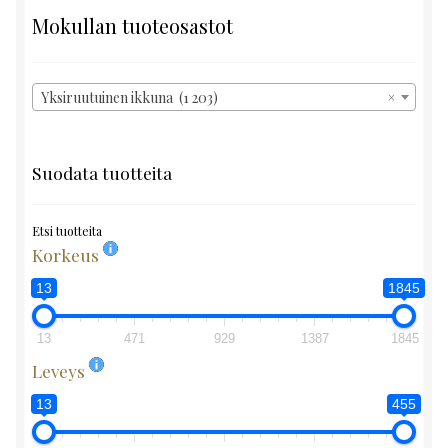
Mokullan tuoteosastot
Yksiruutuinen ikkuna (1 203)
×
Suodata tuotteita
Etsi tuotteita
Korkeus
13
1845
13
471
929
1387
1845
Leveys
13
455