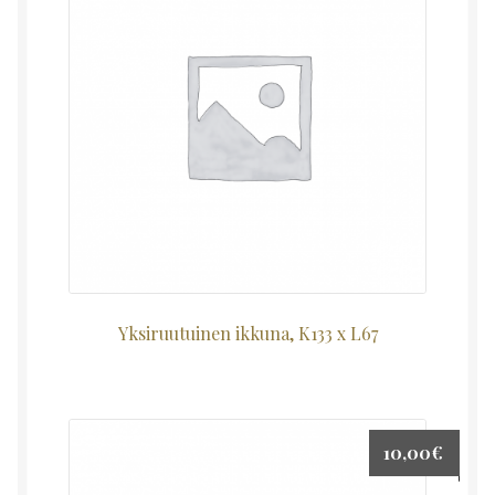
Yksiruutuinen ikkuna, K133 x L67
10,00
€