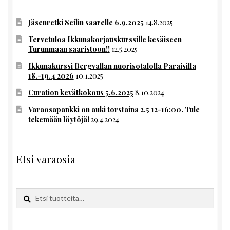
Jäsenretki Seilin saarelle 6.9.2025
14.8.2025
Tervetuloa Ikkunakorjauskurssille kesäiseen
Turunmaan saaristoon!!
12.5.2025
Ikkunakurssi Bergvallan nuorisotalolla Paraisilla
18.-19.4 2026
10.1.2025
Curation kevätkokous 5.6.2025
8.10.2024
Varaosapankki on auki torstaina 2.5 12-16:00. Tule
tekemään löytöjä!
29.4.2024
Etsi varaosia
Etsi:
Haku