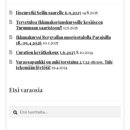
Jäsenretki Seilin saarelle 6.9.2025
14.8.2025
Tervetuloa Ikkunakorjauskurssille kesäiseen
Turunmaan saaristoon!!
12.5.2025
Ikkunakurssi Bergvallan nuorisotalolla Paraisilla
18.-19.4 2026
10.1.2025
Curation kevätkokous 5.6.2025
8.10.2024
Varaosapankki on auki torstaina 2.5 12-16:00. Tule
tekemään löytöjä!
29.4.2024
Etsi varaosia
Etsi:
Haku