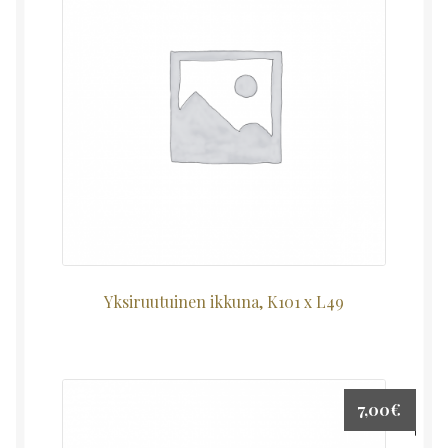
Yksiruutuinen ikkuna, K101 x L49
7,00
€