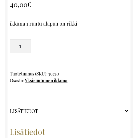
40,00
€
ikkuna 1 ruutu alapuu on rikki
Yksiruutuinen
ikkuna,
K75
x
L177
Tuotetunnus (SKU):
39720
Osasto:
Yksiruutuinen ikkuna
määrä
LISÄTIEDOT
Lisätiedot