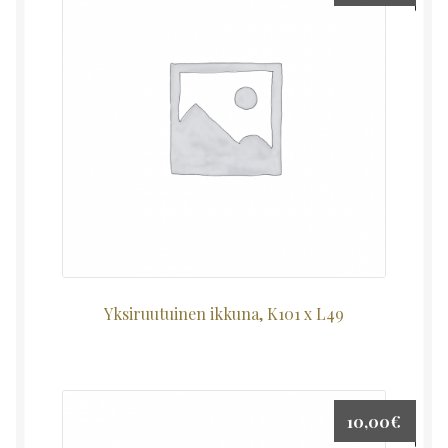
Yksiruutuinen ikkuna, K101 x L49
10,00
€