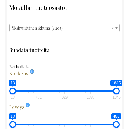
Mokullan tuoteosastot
Yksiruutuinen ikkuna (1 203)
×
Suodata tuotteita
Etsi tuotteita
Korkeus
13
1845
13
471
929
1387
1845
Leveys
13
455