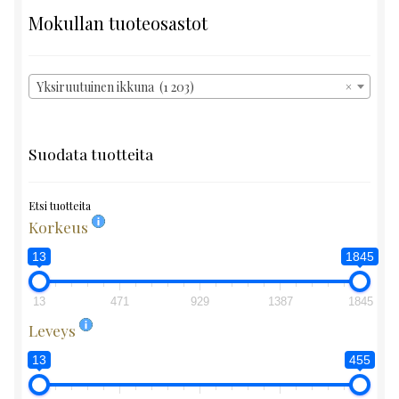
Mokullan tuoteosastot
Yksiruutuinen ikkuna (1 203)
×
Suodata tuotteita
Etsi tuotteita
Korkeus
13
1845
13
471
929
1387
1845
Leveys
13
455