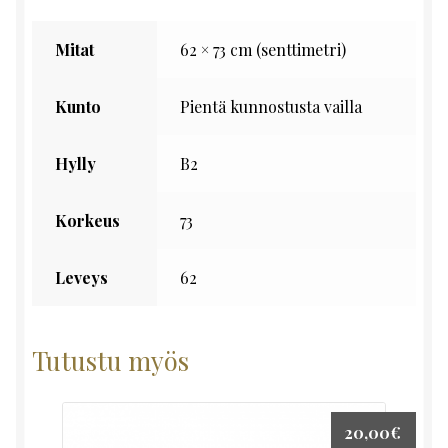
Mitat
62 × 73 cm (senttimetri)
Kunto
Pientä kunnostusta vailla
Hylly
B2
Korkeus
73
Leveys
62
Tutustu myös
20,00
€