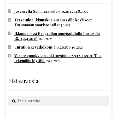
Jäsenretki Seilin saarelle 6.9.2025
14.8.2025
Tervetuloa Ikkunakorjauskurssille kesäiseen
Turunmaan saaristoon!!
12.5.2025
Ikkunakurssi Bergvallan nuorisotalolla Paraisilla
18.-19.4 2026
10.1.2025
Curation kevätkokous 5.6.2025
8.10.2024
Varaosapankki on auki torstaina 2.5 12-16:00. Tule
tekemään löytöjä!
29.4.2024
Etsi varaosia
Etsi:
Haku