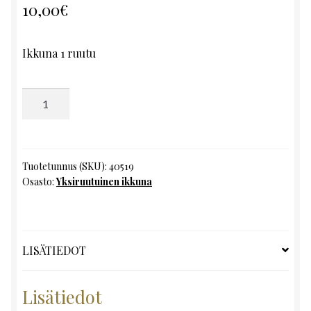
10,00
€
Ikkuna 1 ruutu
Yksiruutuinen
ikkuna,
K73
x
L62
Tuotetunnus (SKU):
40519
Osasto:
Yksiruutuinen ikkuna
määrä
LISÄTIEDOT
Lisätiedot