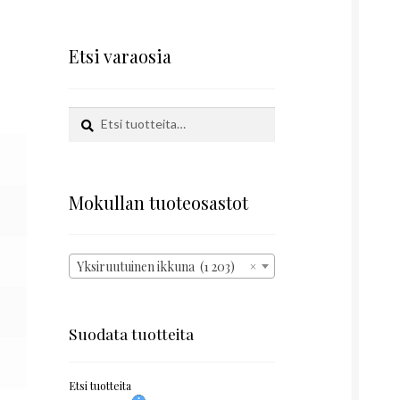
Etsi varaosia
Etsi:
Haku
Mokullan tuoteosastot
Yksiruutuinen ikkuna (1 203)
×
Suodata tuotteita
Etsi tuotteita