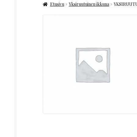
Etusivu
Yksiruutuinen ikkuna
YKSIRUUTU