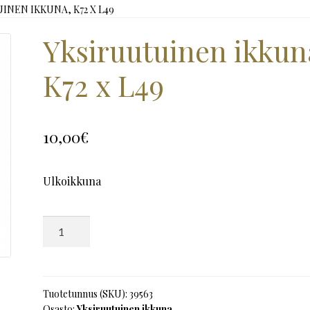
INEN IKKUNA, K72 X L49
Yksiruutuinen ikkun
K72 x L49
10,00
€
Ulkoikkuna
Yksiruutuinen
ikkuna,
K72
x
L49
Tuotetunnus (SKU):
39563
Osasto:
Yksiruutuinen ikkuna