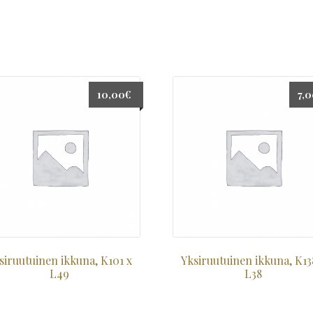
10,00
€
7,
siruutuinen ikkuna, K101 x
Yksiruutuinen ikkuna, K13
L49
L38