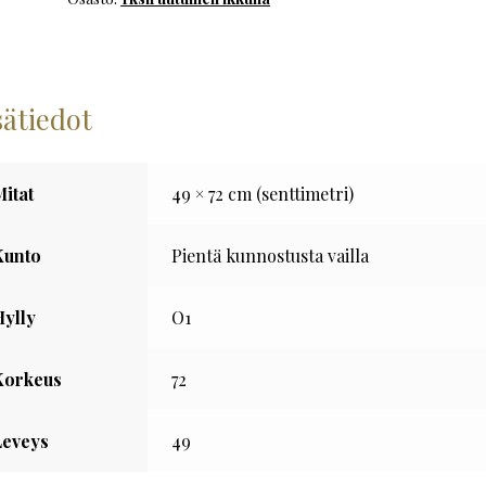
määrä
sätiedot
Mitat
49 × 72 cm (senttimetri)
Kunto
Pientä kunnostusta vailla
Hylly
O1
Korkeus
72
Leveys
49