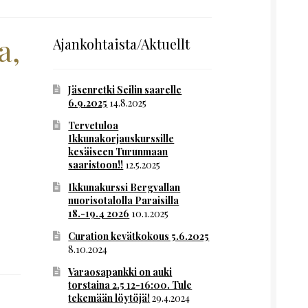
a,
Ajankohtaista/Aktuellt
Jäsenretki Seilin saarelle
6.9.2025
14.8.2025
Tervetuloa
Ikkunakorjauskurssille
kesäiseen Turunmaan
saaristoon!!
12.5.2025
Ikkunakurssi Bergvallan
nuorisotalolla Paraisilla
18.-19.4 2026
10.1.2025
Curation kevätkokous 5.6.2025
8.10.2024
Varaosapankki on auki
torstaina 2.5 12-16:00. Tule
tekemään löytöjä!
29.4.2024