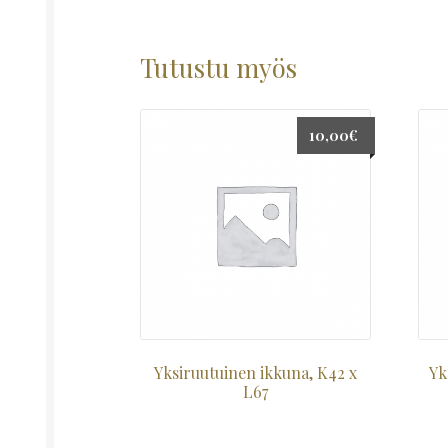
Tutustu myös
10,00
€
Yksiruutuinen ikkuna, K42 x
Yk
L67