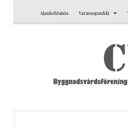
Siirry
Siirry
navigointiin
sisältöön
Ajankohtaista
Varaosapankki