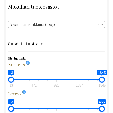
Mokullan tuoteosastot
Yksiruutuinen ikkuna (1 203)
×
Suodata tuotteita
Etsi tuotteita
Korkeus
13
1845
13
471
929
1387
1845
Leveys
13
455