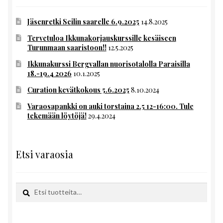
Jäsenretki Seilin saarelle 6.9.2025
14.8.2025
Tervetuloa Ikkunakorjauskurssille kesäiseen
Turunmaan saaristoon!!
12.5.2025
Ikkunakurssi Bergvallan nuorisotalolla Paraisilla
18.-19.4 2026
10.1.2025
Curation kevätkokous 5.6.2025
8.10.2024
Varaosapankki on auki torstaina 2.5 12-16:00. Tule
tekemään löytöjä!
29.4.2024
Etsi varaosia
Etsi:
Haku