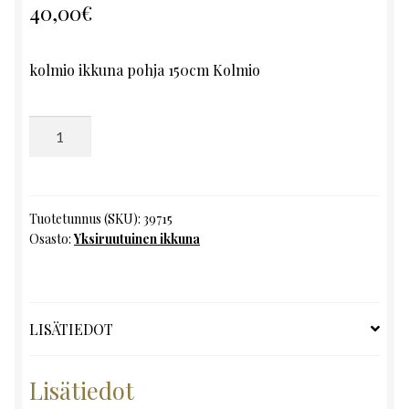
40,00
€
kolmio ikkuna pohja 150cm Kolmio
Yksiruutuinen
ikkuna,
K60
x
L150
Tuotetunnus (SKU):
39715
Osasto:
Yksiruutuinen ikkuna
määrä
LISÄTIEDOT
Lisätiedot