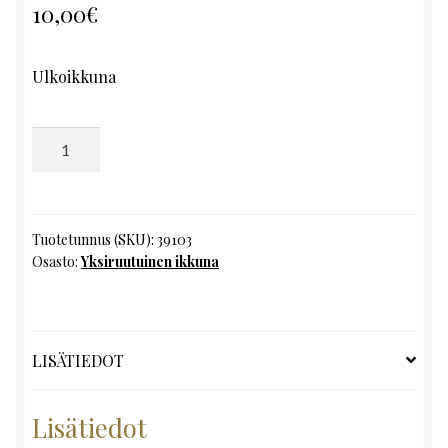
10,00
€
Ulkoikkuna
Yksiruutuinen
ikkuna,
K53
x
L48
Tuotetunnus (SKU):
39103
Osasto:
Yksiruutuinen ikkuna
määrä
LISÄTIEDOT
Lisätiedot