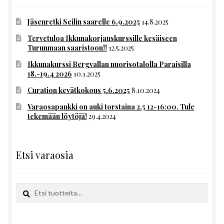
Jäsenretki Seilin saarelle 6.9.2025
14.8.2025
Tervetuloa Ikkunakorjauskurssille kesäiseen
Turunmaan saaristoon!!
12.5.2025
Ikkunakurssi Bergvallan nuorisotalolla Paraisilla
18.-19.4 2026
10.1.2025
Curation kevätkokous 5.6.2025
8.10.2024
Varaosapankki on auki torstaina 2.5 12-16:00. Tule
tekemään löytöjä!
29.4.2024
Etsi varaosia
Etsi:
Haku