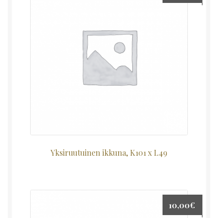
Yksiruutuinen ikkuna, K101 x L49
10,00
€