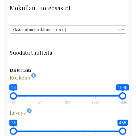
Mokullan tuoteosastot
Yksiruutuinen ikkuna (1 203)
×
Suodata tuotteita
Etsi tuotteita
Korkeus
13
1845
13
471
929
1387
1845
Leveys
13
455