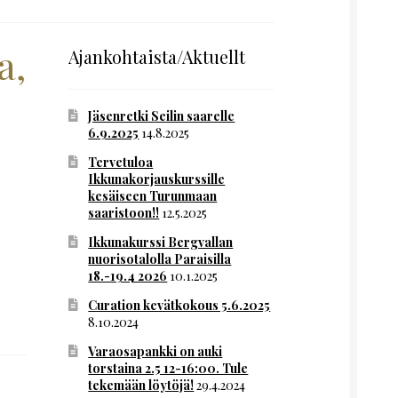
a,
Ajankohtaista/Aktuellt
Jäsenretki Seilin saarelle
6.9.2025
14.8.2025
Tervetuloa
Ikkunakorjauskurssille
kesäiseen Turunmaan
saaristoon!!
12.5.2025
Ikkunakurssi Bergvallan
nuorisotalolla Paraisilla
18.-19.4 2026
10.1.2025
Curation kevätkokous 5.6.2025
8.10.2024
Varaosapankki on auki
torstaina 2.5 12-16:00. Tule
tekemään löytöjä!
29.4.2024