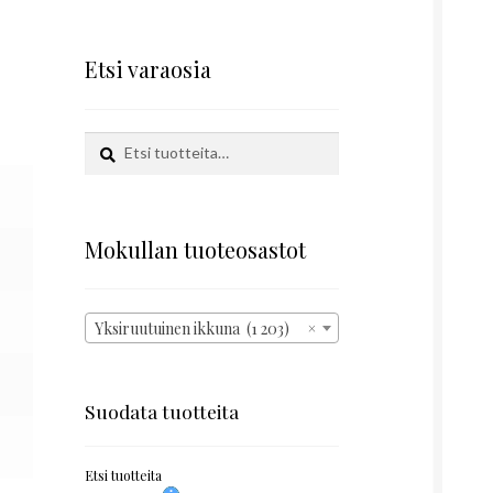
Etsi varaosia
Etsi:
Haku
Mokullan tuoteosastot
Yksiruutuinen ikkuna (1 203)
×
Suodata tuotteita
Etsi tuotteita