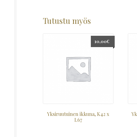
Tutustu myös
10,00
€
Yksiruutuinen ikkuna, K42 x
Yk
L67