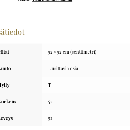
määrä
sätiedot
Mitat
52 × 52 cm (senttimetri)
Kunto
Uusittavia osia
Hylly
T
Korkeus
52
Leveys
52