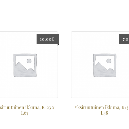
10,00
€
7,
siruutuinen ikkuna, K123 x
Yksiruutuinen ikkuna, K13
L67
L38