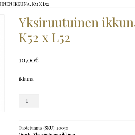
INEN IKKUNA, K52 X L52
Yksiruutuinen ikkun
K52 x L52
10,00
€
ikkuna
Yksiruutuinen
ikkuna,
K52
x
L52
Tuotetunnus (SKU):
40030
Osasto:
Yksiruutuinen ikkuna