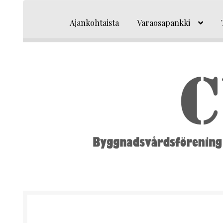
Siirry
Siirry
navigointiin
sisältöön
Ajankohtaista
Varaosapankki