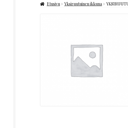
Etusivu
Yksiruutuinen ikkuna
YKSIRUUTU