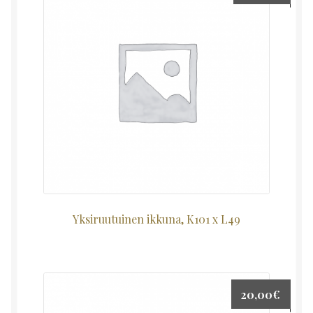
Yksiruutuinen ikkuna, K101 x L49
20,00
€