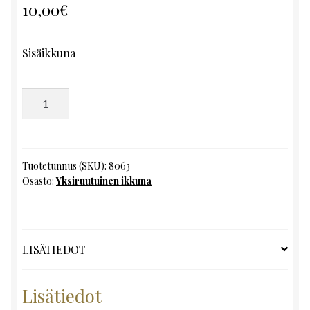
10,00
€
Sisäikkuna
Yksiruutuinen
ikkuna,
K172
x
L53
Tuotetunnus (SKU):
8063
Osasto:
Yksiruutuinen ikkuna
määrä
LISÄTIEDOT
Lisätiedot