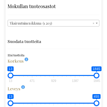
Mokullan tuoteosastot
Yksiruutuinen ikkuna (1 203)
×
Suodata tuotteita
Etsi tuotteita
Korkeus
13
1845
13
471
929
1387
1845
Leveys
13
455