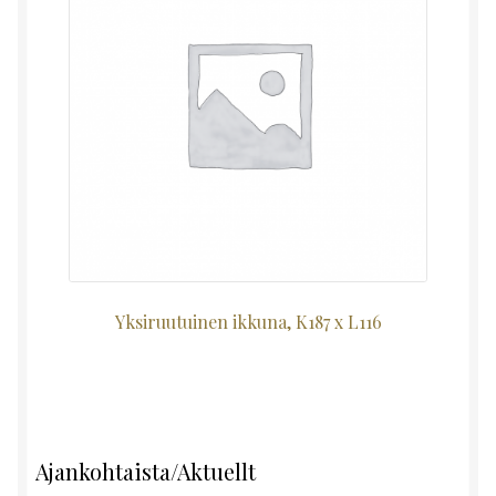
Yksiruutuinen ikkuna, K187 x L116
Ajankohtaista/Aktuellt