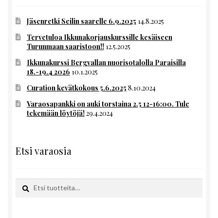
Jäsenretki Seilin saarelle 6.9.2025
14.8.2025
Tervetuloa Ikkunakorjauskurssille kesäiseen
Turunmaan saaristoon!!
12.5.2025
Ikkunakurssi Bergvallan nuorisotalolla Paraisilla
18.-19.4 2026
10.1.2025
Curation kevätkokous 5.6.2025
8.10.2024
Varaosapankki on auki torstaina 2.5 12-16:00. Tule
tekemään löytöjä!
29.4.2024
Etsi varaosia
Etsi:
Haku