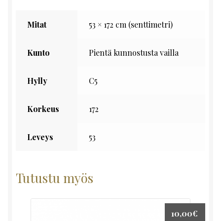
Mitat
53 × 172 cm (senttimetri)
Kunto
Pientä kunnostusta vailla
Hylly
C5
Korkeus
172
Leveys
53
Tutustu myös
10,00
€