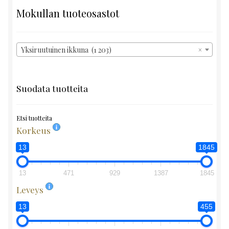
Mokullan tuoteosastot
Yksiruutuinen ikkuna (1 203)
×
Suodata tuotteita
Etsi tuotteita
Korkeus
13
1845
13
471
929
1387
1845
Leveys
13
455