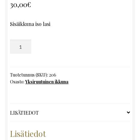
30,00
€
Sisäikkuna iso lasi
Yksiruutuinen
ikkuna,
K172
x
L206
Tuotetunnus (SKU):
206
Osasto:
Yksiruutuinen ikkuna
määrä
LISÄTIEDOT
Lisätiedot