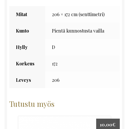
Mitat
206 × 172 cm (senttimetri)
Kunto
Pientä kunnostusta vailla
Hylly
D
Korkeus
172
Leveys
206
Tutustu myös
10,00
€