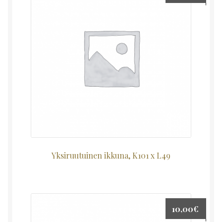
Yksiruutuinen ikkuna, K101 x L49
10,00
€