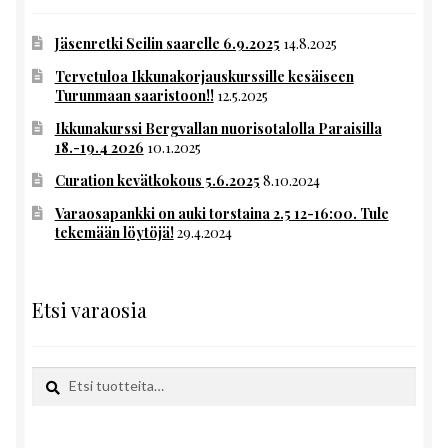
Jäsenretki Seilin saarelle 6.9.2025
14.8.2025
Tervetuloa Ikkunakorjauskurssille kesäiseen
Turunmaan saaristoon!!
12.5.2025
Ikkunakurssi Bergvallan nuorisotalolla Paraisilla
18.-19.4 2026
10.1.2025
Curation kevätkokous 5.6.2025
8.10.2024
Varaosapankki on auki torstaina 2.5 12-16:00. Tule
tekemään löytöjä!
29.4.2024
Etsi varaosia
Etsi:
Haku