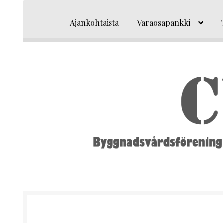
Siirry
Siirry
navigointiin
sisältöön
Ajankohtaista
Varaosapankki