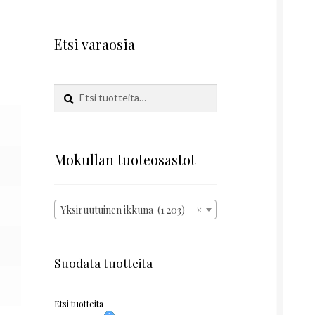
Etsi varaosia
Etsi:
Haku
Mokullan tuoteosastot
Yksiruutuinen ikkuna (1 203)
×
Suodata tuotteita
Etsi tuotteita