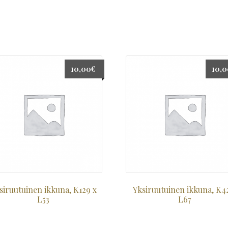
10,00
€
10,
siruutuinen ikkuna, K129 x
Yksiruutuinen ikkuna, K4
L53
L67