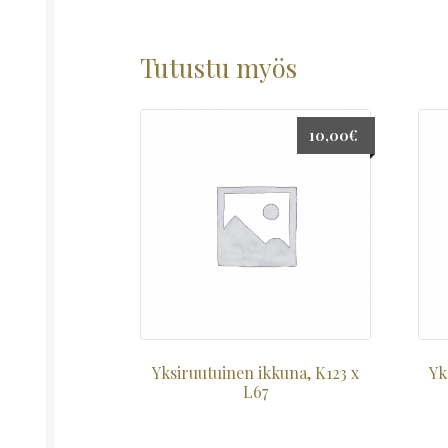
Tutustu myös
10,00
€
Yksiruutuinen ikkuna, K123 x
Yk
L67