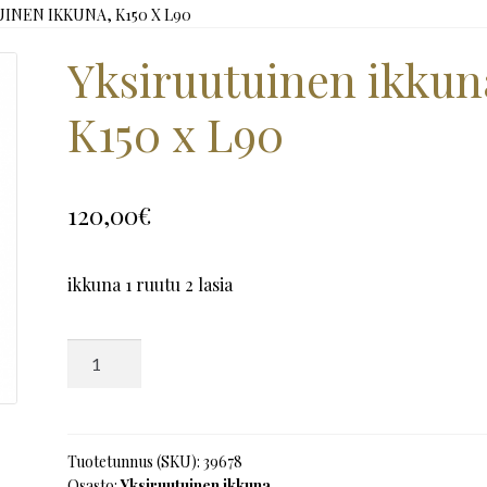
INEN IKKUNA, K150 X L90
Yksiruutuinen ikkun
K150 x L90
120,00
€
ikkuna 1 ruutu 2 lasia
Yksiruutuinen
ikkuna,
K150
x
L90
Tuotetunnus (SKU):
39678
Osasto:
Yksiruutuinen ikkuna