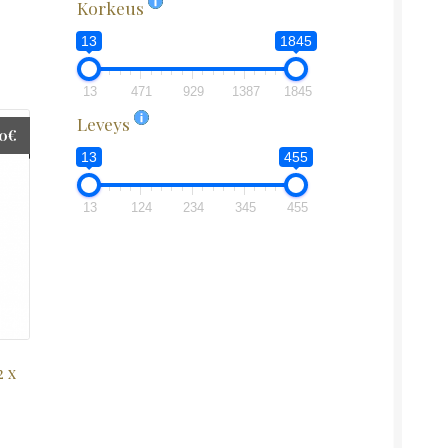
Korkeus
13
1845
13
471
929
1387
1845
Leveys
00
€
13
455
13
124
234
345
455
2 x