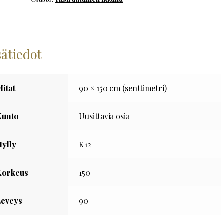
määrä
sätiedot
Mitat
90 × 150 cm (senttimetri)
Kunto
Uusittavia osia
Hylly
K12
Korkeus
150
Leveys
90