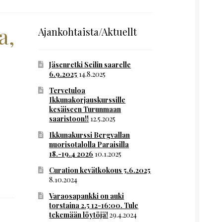
a,
Ajankohtaista/Aktuellt
Jäsenretki Seilin saarelle
6.9.2025
14.8.2025
Tervetuloa
Ikkunakorjauskurssille
kesäiseen Turunmaan
saaristoon!!
12.5.2025
Ikkunakurssi Bergvallan
nuorisotalolla Paraisilla
18.-19.4 2026
10.1.2025
Curation kevätkokous 5.6.2025
8.10.2024
Varaosapankki on auki
torstaina 2.5 12-16:00. Tule
tekemään löytöjä!
29.4.2024