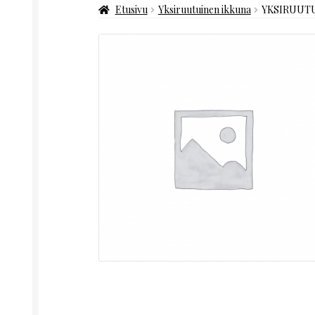
Etusivu
Yksiruutuinen ikkuna
YKSIRUUTU