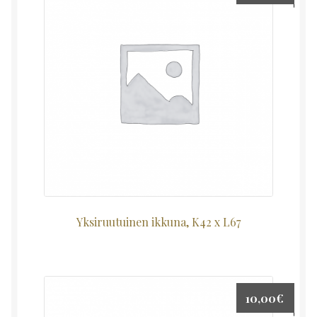
Yksiruutuinen ikkuna, K42 x L67
10,00
€