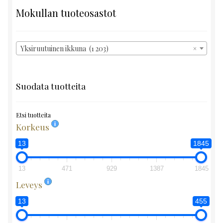
Mokullan tuoteosastot
Yksiruutuinen ikkuna (1 203)
×
Suodata tuotteita
Etsi tuotteita
Korkeus
13
1845
13
471
929
1387
1845
Leveys
13
455