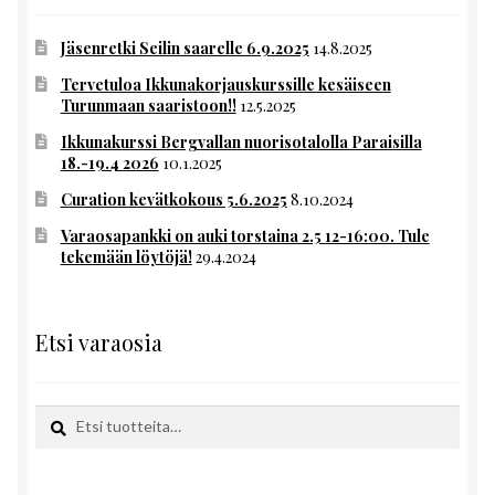
Jäsenretki Seilin saarelle 6.9.2025
14.8.2025
Tervetuloa Ikkunakorjauskurssille kesäiseen
Turunmaan saaristoon!!
12.5.2025
Ikkunakurssi Bergvallan nuorisotalolla Paraisilla
18.-19.4 2026
10.1.2025
Curation kevätkokous 5.6.2025
8.10.2024
Varaosapankki on auki torstaina 2.5 12-16:00. Tule
tekemään löytöjä!
29.4.2024
Etsi varaosia
Etsi:
Haku