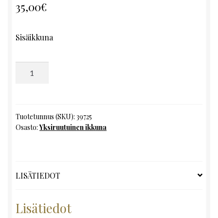
35,00
€
Sisäikkuna
Yksiruutuinen
ikkuna,
K137
x
L107
Tuotetunnus (SKU):
39725
Osasto:
Yksiruutuinen ikkuna
määrä
LISÄTIEDOT
Lisätiedot