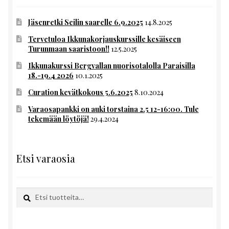
Jäsenretki Seilin saarelle 6.9.2025
14.8.2025
Tervetuloa Ikkunakorjauskurssille kesäiseen
Turunmaan saaristoon!!
12.5.2025
Ikkunakurssi Bergvallan nuorisotalolla Paraisilla
18.-19.4 2026
10.1.2025
Curation kevätkokous 5.6.2025
8.10.2024
Varaosapankki on auki torstaina 2.5 12-16:00. Tule
tekemään löytöjä!
29.4.2024
Etsi varaosia
Etsi:
Haku