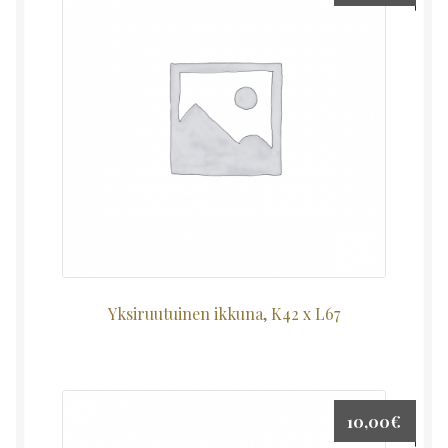
Yksiruutuinen ikkuna, K42 x L67
10,00
€