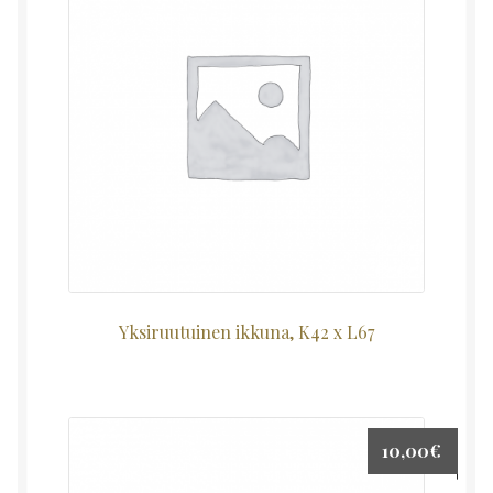
Yksiruutuinen ikkuna, K42 x L67
10,00
€