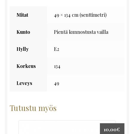
Mitat
49 × 134 cm (senttimetri)
Kunto
Pientä kunnostusta vailla
Hylly
E2
Korkeus
134
Leveys
49
Tutustu myös
10,00
€