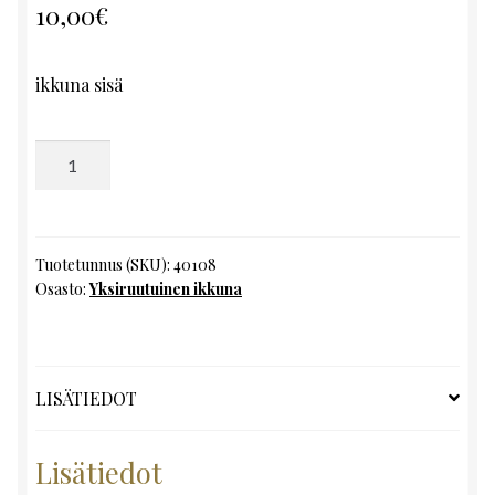
10,00
€
ikkuna sisä
Yksiruutuinen
ikkuna,
K134
x
L49
Tuotetunnus (SKU):
40108
Osasto:
Yksiruutuinen ikkuna
määrä
LISÄTIEDOT
Lisätiedot