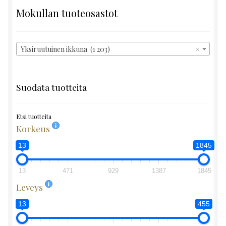
Mokullan tuoteosastot
Yksiruutuinen ikkuna (1 203)
×
Suodata tuotteita
Etsi tuotteita
Korkeus
13
1845
13
471
929
1387
1845
Leveys
13
455