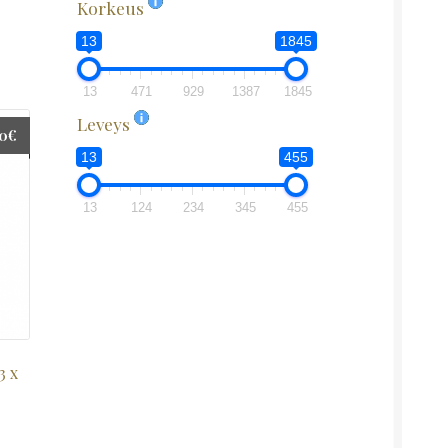
Korkeus
13
1845
13
471
929
1387
1845
Leveys
00
€
13
455
13
124
234
345
455
3 x