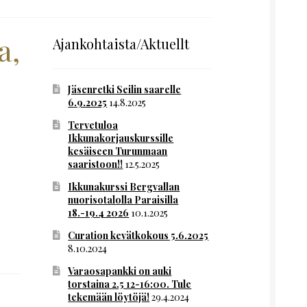
a,
Ajankohtaista/Aktuellt
Jäsenretki Seilin saarelle
6.9.2025
14.8.2025
Tervetuloa
Ikkunakorjauskurssille
kesäiseen Turunmaan
saaristoon!!
12.5.2025
Ikkunakurssi Bergvallan
nuorisotalolla Paraisilla
18.-19.4 2026
10.1.2025
Curation kevätkokous 5.6.2025
8.10.2024
Varaosapankki on auki
torstaina 2.5 12-16:00. Tule
tekemään löytöjä!
29.4.2024