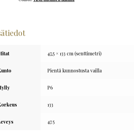
määrä
sätiedot
Mitat
47,5 × 133 cm (senttimetri)
Kunto
Pientä kunnostusta vailla
Hylly
P6
Korkeus
133
Leveys
47.5