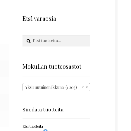
Etsi varaosia
Etsi:
Haku
Mokullan tuoteosastot
Yksiruutuinen ikkuna (1 203)
×
Suodata tuotteita
Etsi tuotteita