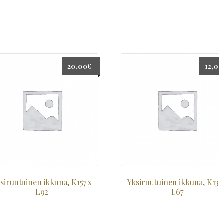
20,00
€
12,
siruutuinen ikkuna, K157 x
Yksiruutuinen ikkuna, K13
L92
L67