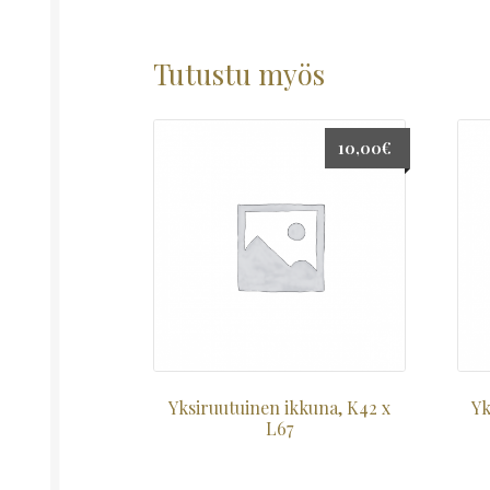
Tutustu myös
10,00
€
Yksiruutuinen ikkuna, K42 x
Yk
L67