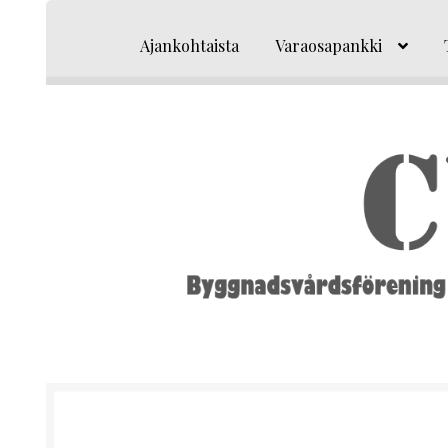
Siirry
Siirry
navigointiin
sisältöön
Ajankohtaista
Varaosapankki