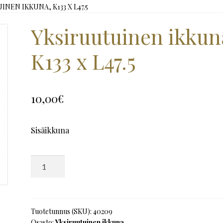
NEN IKKUNA, K133 X L47.5
Yksiruutuinen ikkun
K133 x L47.5
10,00
€
Sisäikkuna
Yksiruutuinen
ikkuna,
K133
x
L47.5
Tuotetunnus (SKU):
40209
Osasto:
Yksiruutuinen ikkuna