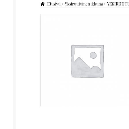
Etusivu
Yksiruutuinen ikkuna
YKSIRUUTUI